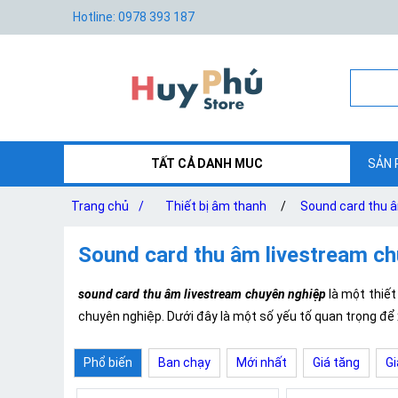
Hotline: 0978 393 187
TẤT CẢ DANH MUC
SẢN 
Trang chủ
/
Thiết bị âm thanh
/
Sound card thu 
Sound card thu âm livestream ch
sound card thu âm livestream chuyên nghiệp
là một thiết
chuyên nghiệp. Dưới đây là một số yếu tố quan trọng đ
Phổ biến
Ban chạy
Mới nhất
Giá tăng
Gi