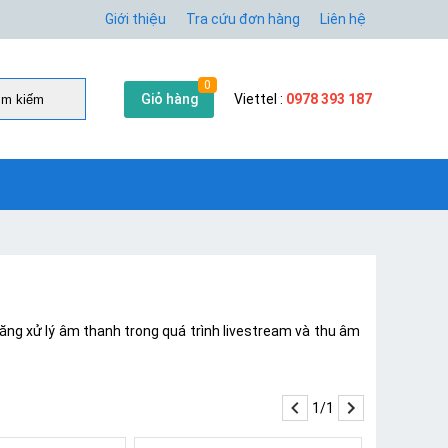
Giới thiệu
Tra cứu đơn hàng
Liên hệ
0
Giỏ hàng
Viettel :
0978 393 187
̀m kiếm
ăng xử lý âm thanh trong quá trình livestream và thu âm
1/1