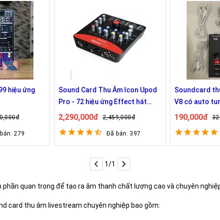
99 hiệu ứng
Sound Card Thu Âm Icon Upod
Soundcard th
Pro - 72 hiệu ứng Effect hát
V8 có auto tun
livestream hay nhất
anh
2,290,000đ
190,000đ
0,000đ
2,459,000đ
32
 bán: 279
Đã bán: 397
1/1
 phần quan trọng để tạo ra âm thanh chất lượng cao và chuyên nghiệp 
nd card thu âm livestream chuyên nghiệp bao gồm: