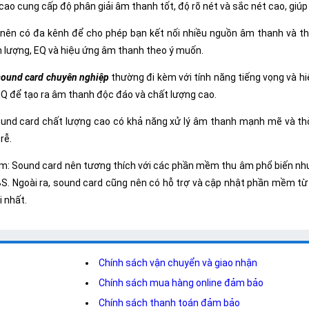
o cung cấp độ phân giải âm thanh tốt, độ rõ nét và sắc nét cao, giúp
 nên có đa kênh để cho phép bạn kết nối nhiều nguồn âm thanh và th
 lượng, EQ và hiệu ứng âm thanh theo ý muốn.
sound card chuyên nghiệp
thường đi kèm với tính năng tiếng vọng và h
EQ để tạo ra âm thanh độc đáo và chất lượng cao.
Sound card chất lượng cao có khả năng xử lý âm thanh mạnh mẽ và th
rễ.
m: Sound card nên tương thích với các phần mềm thu âm phổ biến như 
S. Ngoài ra, sound card cũng nên có hỗ trợ và cập nhật phần mềm từ
 nhất.
Chính sách vận chuyển và giao nhận
Chính sách mua hàng online đảm bảo
Chính sách thanh toán đảm bảo