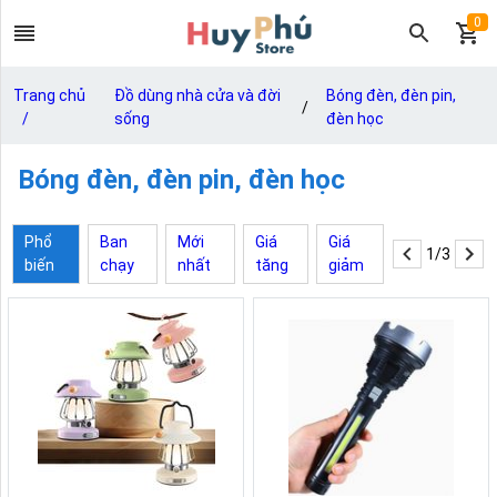
0
Trang chủ
Đồ dùng nhà cửa và đời
Bóng đèn, đèn pin,
/
/
sống
đèn học
Bóng đèn, đèn pin, đèn học
Phổ
Ban
Mới
Giá
Giá
1/3
biến
chạy
nhất
tăng
giảm