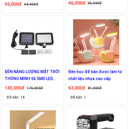
46,000đ
55,000đ
56,000đ
68,000đ
ĐÈN NĂNG LƯỢNG MẶT TRỜI
Đèn học để bàn được làm từ
THÔNG MINH 56 SMD LED
chất liệu nhựa cao cấp
chùm
145,000đ
63,000đ
176,000đ
81,000đ
Đã bán: 16
Đã bán: 1