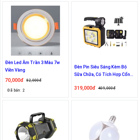
Đèn Led Âm Trần 3 Màu 7w
Đèn Pin Siêu Sáng Kèm Bộ
Viền Vàng
Sữa Chữa, Có Tích Hợp Cổng
70,000đ
82,000đ
Sạc Điện Thoại
319,000đ
409,000đ
Đã bán: 2