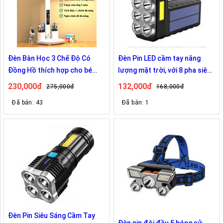
Đèn Bàn Học 3 Chế Độ Có
Đèn Pin LED cầm tay năng
Đồng Hồ thích hợp cho bé
lượng mặt trời, với 8 pha siêu
học chống cận thị
sáng, pin sạc gắn bên trong
230,000đ
132,000đ
275,000đ
168,000đ
Đã bán: 43
Đã bán: 1
Đèn Pin Siêu Sáng Cầm Tay
Đèn pin đội đầu 5 bóng sử