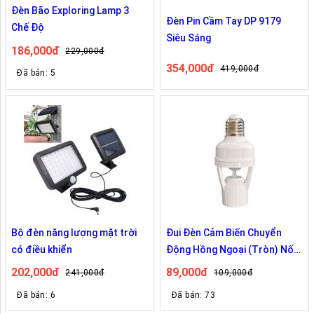
Đèn Bão Exploring Lamp 3
Đèn Pin Cầm Tay DP 9179
Chế Độ
Siêu Sáng
186,000đ
229,000đ
354,000đ
419,000đ
Đã bán: 5
Bộ đèn năng lượng mặt trời
Đui Đèn Cảm Biến Chuyển
có điều khiển
Động Hồng Ngoại (Tròn) Nối
Đui E27
202,000đ
89,000đ
241,000đ
109,000đ
Đã bán: 6
Đã bán: 73