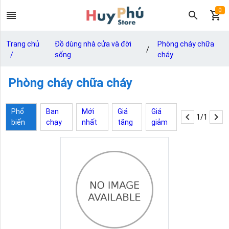
0
Trang chủ
Đồ dùng nhà cửa và đời
Phòng cháy chữa
/
/
sống
cháy
Phòng cháy chữa cháy
Phổ
Ban
Mới
Giá
Giá
1/1
biến
chạy
nhất
tăng
giảm