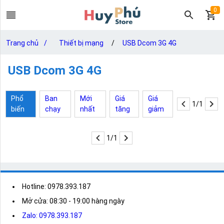
0
Trang chủ
/
Thiết bị mạng
/
USB Dcom 3G 4G
USB Dcom 3G 4G
Phổ
Ban
Mới
Giá
Giá
1/1
biến
chạy
nhất
tăng
giảm
1/1
Hotline: 0978.393.187
Mở cửa: 08:30 - 19:00 hàng ngày
Zalo: 0978.393.187