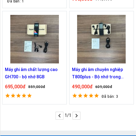
Đã bán: 1
Máy ghi âm chất lượng cao
Máy ghi âm chuyên nghiệp
GH700 - bộ nhớ 8GB
T800plus - Bộ nhớ trong
16GB
695,000đ
490,000đ
859,000đ
609,000đ
Đã bán: 3
1/1