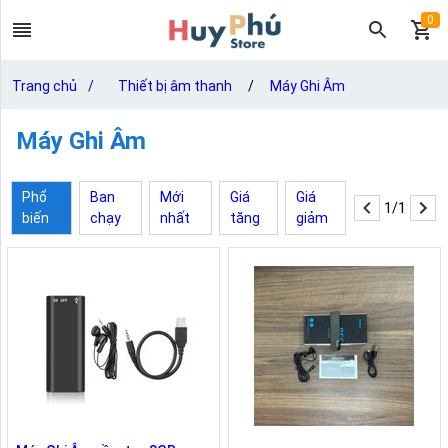
0
Trang chủ
/
Thiết bị âm thanh
/
Máy Ghi Âm
Máy Ghi Âm
Phổ
Ban
Mới
Giá
Giá
1/1
biến
chạy
nhất
tăng
giảm