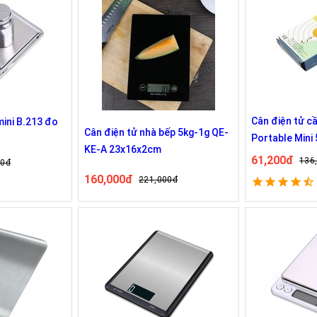
Cân điện tử cầ
 mini B.213 đo
Cân điện tử nhà bếp 5kg-1g QE-
Portable Mini 50kg độ chính xác
KE-A 23x16x2cm
cao màn hình h
61,200đ
136
00đ
160,000đ
221,000đ