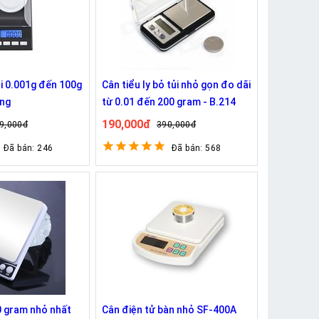
ni 0.001g đến 100g
Cân tiểu ly bỏ tủi nhỏ gọn đo dãi
àng
từ 0.01 đến 200 gram - B.214
190,000đ
9,000đ
390,000đ
Đã bán: 246
Đã bán: 568
00 gram nhỏ nhất
Cân điện tử bàn nhỏ SF-400A