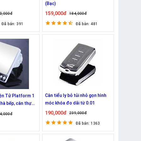
(Bạc)
159,000đ
0,000đ
184,000đ
Đã bán: 391
Đã bán: 481
Cân tiểu ly bỏ tủi nhỏ gọn hình
iện Tử Platform 1
móc khóa đo dãi từ 0.01
nhà bếp, cân thực
 bánh
190,000đ
239,000đ
4,000đ
Đã bán: 1363