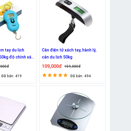
m tay du lịch
Cân điện tử xách tay, hành lý,
cân du lịch 50kg
iển thị rõ ràng
109,000đ
,000đ
159,000đ
Đã bán: 419
Đã bán: 494