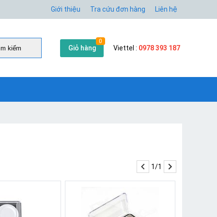
Giới thiệu
Tra cứu đơn hàng
Liên hệ
0
Giỏ hàng
Viettel :
0978 393 187
̀m kiếm
1/1