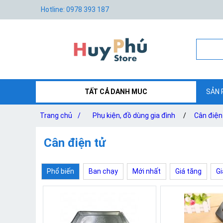
Hotline: 0978 393 187
TẤT CẢ DANH MUC
SẢN 
Trang chủ
/
Phụ kiện, đồ dùng gia đình
/
Cân điện
Cân điện tử
Phổ biến
Ban chạy
Mới nhất
Giá tăng
Gi