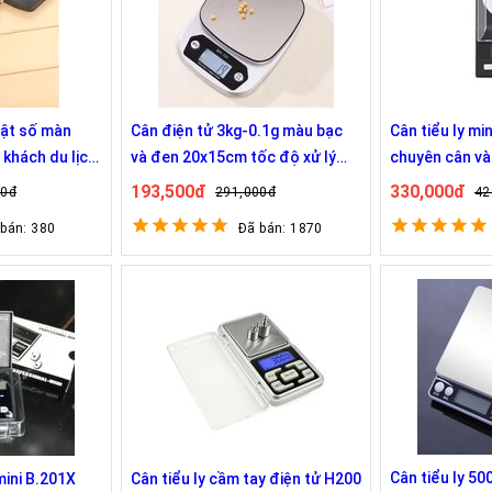
uật số màn
Cân điện tử 3kg-0.1g màu bạc
Cân tiểu ly mi
 khách du lịch
và đen 20x15cm tốc độ xử lý
chuyên cân v
lượng hành lý
nhanh 8814
193,500đ
330,000đ
00đ
291,000đ
42
 bán: 380
Đã bán: 1870
Cân tiểu ly 5
 mini B.201X
Cân tiểu ly cầm tay điện tử H200