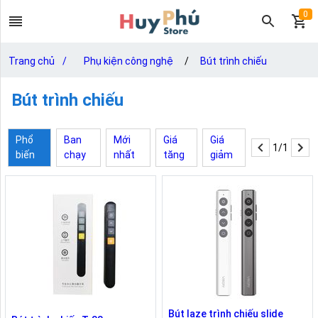
0
Trang chủ
/
Phụ kiện công nghệ
/
Bút trình chiếu
Bút trình chiếu
Phổ
Ban
Mới
Giá
Giá
1/1
biến
chạy
nhất
tăng
giảm
Bút laze trình chiếu slide