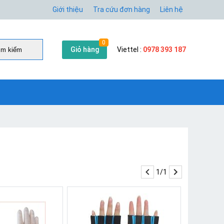
Giới thiệu
Tra cứu đơn hàng
Liên hệ
0
Giỏ hàng
Viettel :
0978 393 187
̀m kiếm
1/1