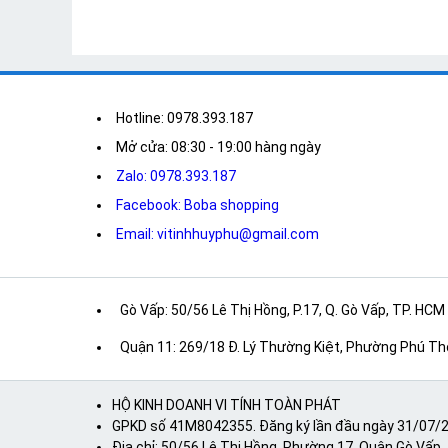
Hotline: 0978.393.187
Mở cửa: 08:30 - 19:00 hàng ngày
Zalo: 0978.393.187
Facebook: Boba shopping
Email: vitinhhuyphu@gmail.com
Gò Vấp: 50/56 Lê Thị Hồng, P.17, Q. Gò Vấp, TP. HCM
Quận 11: 269/18 Đ. Lý Thường Kiệt, Phường Phú Th
HỘ KINH DOANH VI TÍNH TOÀN PHÁT
GPKD số 41M8042355. Đăng ký lần đầu ngày 31/07/20
Địa chỉ: 50/56 Lê Thị Hồng, Phường 17, Quận Gò Vấp, 