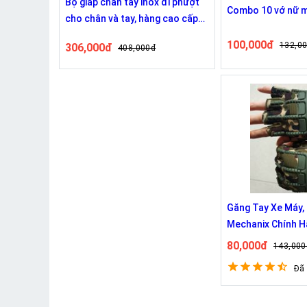
Bộ giáp chân tay inox đi phượt
Combo 10 vớ nữ 
cho chân và tay, hàng cao cấp
chống mọi va đập 6615
100,000đ
132,0
306,000đ
408,000đ
Găng Tay Xe Máy,
Mechanix Chính 
80,000đ
143,000
Đã