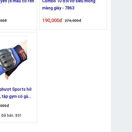
uyền (6 màu có ren
Combo 10 đôi vớ siêu mỏng
màng giày - 7863
190,000đ
000đ
276,000đ
 phượt Sports hở
, tập gym có gù
,000đ
Đã bán: 801