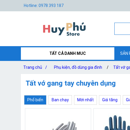
Hotline: 0978 393 187
TẤT CẢ DANH MUC
SẢN 
Trang chủ
/
Phụ kiện, đồ dùng gia đình
/
Tất vớ g
Tất vớ gang tay chuyên dụng
Phổ biến
Ban chạy
Mới nhất
Giá tăng
Gi