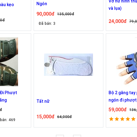
Vớ nữ hình th
Ngón
màu kẹo
và lụa)
90,000đ
135,000đ
00đ
24,000đ
79,
Đã bán: 3
 Đi Phượt
Bộ 2 găng tay
Hãng
ngón đi phượt
Tất nữ
inox bảo hộ
59,000đ
đ
136
15,000đ
64,000đ
 bán: 469