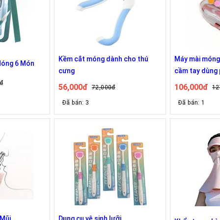
Kềm cắt móng dành cho thú
Máy mài móng 
Móng 6 Món
cưng
cầm tay dùng p
đ
56,000đ
106,000đ
72,000đ
12
Đã bán: 3
Đã bán: 1
 Mũi
Dụng cụ vệ sinh lưỡi