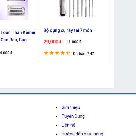
Bộ dụng cụ ráy tai 7 món
 Toàn Thân Kemei
 Cạo Râu, Cạo
29,000đ
111,000đ
ân 4352
4,000đ
Đã bán: 747
Giới thiệu
Tuyển Dụng
Liên hệ
Hướng dẫn mua hàng