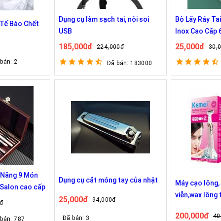
Dụng cụ làm sạch tai, nội soi
Bộ Lấy Ráy Tai
ế Bào Chết
USB
Inox Cao Cấp 
Dụng Thông M
185,000đ
25,000đ
224,000đ
30,
Cả Gia Đình
 bán: 2
Đã bán: 183000
a Năng 9 Món
Dụng cụ cắt móng tay của nhật
Máy cạo lông, 
Salon cao cấp
viễn,wax lông t
25,000đ
94,000đ
đ
mép cực sạch,
200,000đ
40
Kemei KM-19
Đã bán: 3
 bán: 787