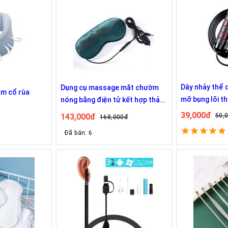
Dây nhảy thể 
Dụng cụ massage mắt chườm
ảm cổ rùa
mỡ bụng lõi t
nóng bằng điện tử kết hợp thảo
dược ngải cứu
39,000đ
143,000đ
50,
168,000đ
Đã bán: 6