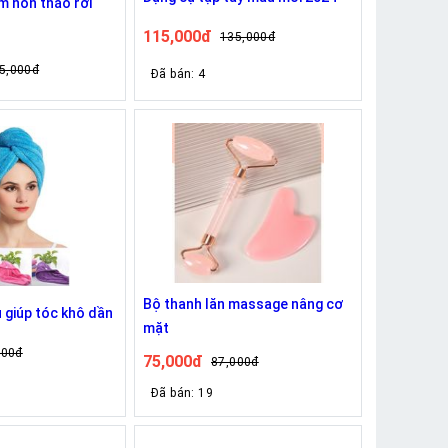
m nón tháo rời
115,000đ
135,000đ
5,000đ
Đã bán: 4
Bộ thanh lăn massage nâng cơ
 giúp tóc khô dần
mặt
000đ
75,000đ
87,000đ
Đã bán: 19