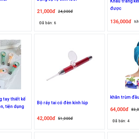
Khẩu trang kè
được
21,000đ
24,000đ
136,000đ
17
Đã bán: 6
khăn trùm đầu
 tay thiết kế
Bộ ráy tai có đèn kính lúp
n, tiện dụng
64,000đ
83,
42,000đ
51,000đ
Đã bán: 4