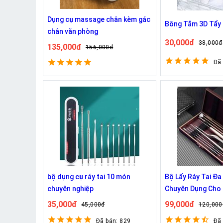
Dụng cụ massage chân kèm gác
Bông Tắm 3D Tẩy T
chân văn phòng
30,000đ
38,000đ
135,000đ
156,000đ
Đã
bộ dụng cụ ráy tai 10 món
Bộ Lấy Ráy Tai Đ
chuyên nghiệp
Chuyên Dụng Cho 
35,000đ
99,000đ
45,000đ
120,000
Đã bán: 829
Đã