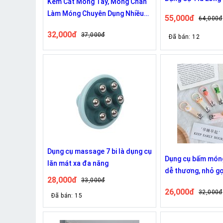
Kềm Cắt Móng Tay, Móng Chân
Làm Móng Chuyên Dụng Nhiều
55,000đ
64,000đ
Màu Tiện Lợi
32,000đ
37,000đ
Đã bán: 12
Dụng cụ massage 7 bi là dụng cụ
Dụng cụ bấm móng
lăn mát xa đa năng
dễ thương, nhỏ gọ
28,000đ
33,000đ
26,000đ
32,000đ
Đã bán: 15