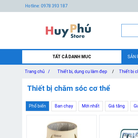
Hotline: 0978 393 187
TẤT CẢ DANH MUC
SẢN 
Trang chủ
/
Thiết bị, dụng cụ làm đẹp
/
Thiết bị 
Thiết bị chăm sóc cơ thể
Phổ biến
Ban chạy
Mới nhất
Giá tăng
Gi