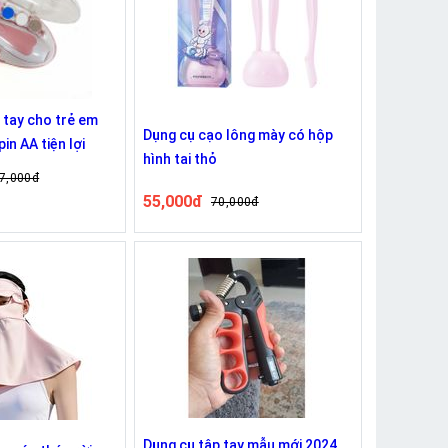
tay cho trẻ em
Dụng cụ cạo lông mày có hộp
in AA tiện lợi
hình tai thỏ
7,000đ
55,000đ
70,000đ
Dụng cụ tập tay mẫu mới 2024