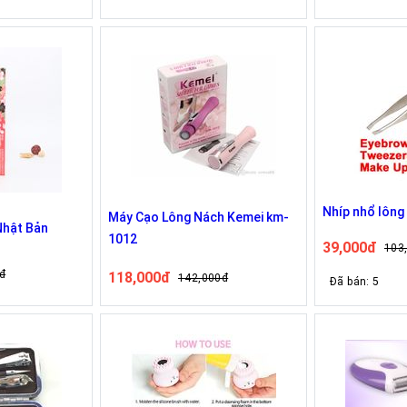
Nhíp nhổ lông
Máy Cạo Lông Nách Kemei km-
Nhật Bản
1012
39,000đ
103
đ
118,000đ
142,000đ
Đã bán: 5