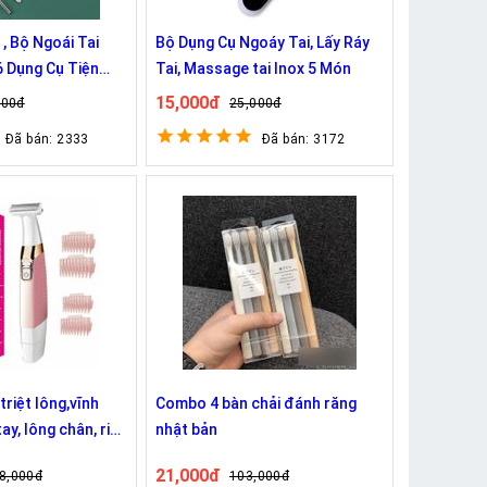
 , Bộ Ngoái Tai
Bộ Dụng Cụ Ngoáy Tai, Lấy Ráy
6 Dụng Cụ Tiện
Tai, Massage tai Inox 5 Món
inh An Toàn Cho
15,000đ
000đ
25,000đ
Đã bán: 2333
Đã bán: 3172
triệt lông,vĩnh
Combo 4 bàn chải đánh răng
ay, lông chân, ria
nhật bản
 không sợ rát -
21,000đ
8,000đ
103,000đ
00