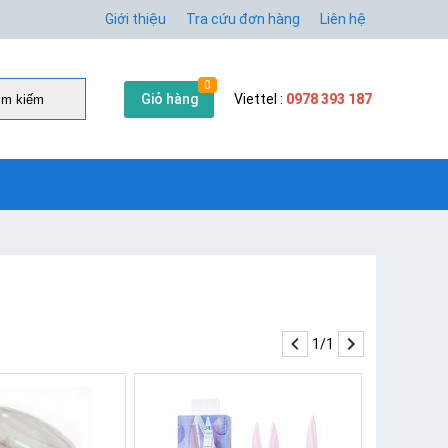
Giới thiệu
Tra cứu đơn hàng
Liên hệ
0
Giỏ hàng
Viettel :
0978 393 187
̀m kiếm
1/1