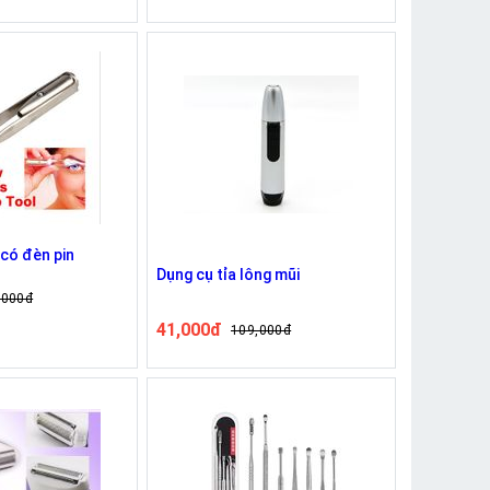
 có đèn pin
Dụng cụ tỉa lông mũi
,000đ
41,000đ
109,000đ