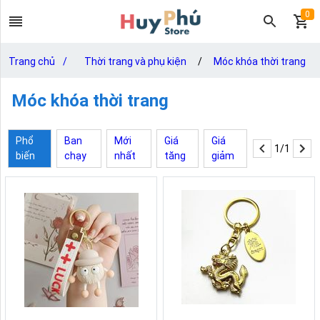
0
Trang chủ
/
Thời trang và phụ kiện
/
Móc khóa thời trang
Móc khóa thời trang
Phổ
Ban
Mới
Giá
Giá
1/1
biến
chạy
nhất
tăng
giảm