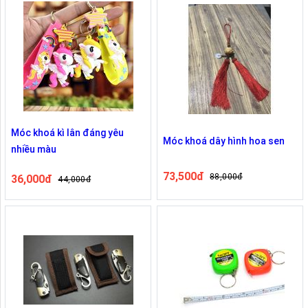
Móc khoá kì lân đáng yêu
Móc khoá dây hình hoa sen
nhiều màu
73,500đ
88,000đ
36,000đ
44,000đ