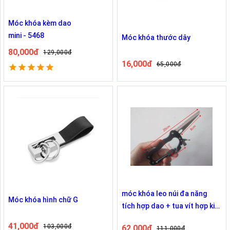
Móc khóa kèm dao
mini - 5468
Móc khóa thước dây
80,000đ
129,000đ
16,000đ
65,000đ
móc khóa leo núi đa năng
Móc khóa hình chữ G
tích hợp dao + tua vít hợp kim
nhôm 5 in 1
41,000đ
103,000đ
62,000đ
111,000đ