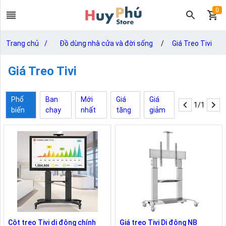
0
Trang chủ
/
Đồ dùng nhà cửa và đời sống
/
Giá Treo Tivi
Giá Treo Tivi
Phổ
Ban
Mới
Giá
Giá
1/1
biến
chạy
nhất
tăng
giảm
Cột treo Tivi di động chính
Giá treo Tivi Di động NB