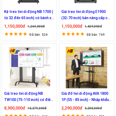
Kệ treo tivi di động NB 1700 (
Giá treo tivi di động E1900
từ 32 đến 65 inch) có bánh xe
(32-70 inch) bản nâng cấp của
di chuyển
NB HQ-1700 có giá đỡ
1,150,000đ
1,150,000đ
1,269,000đ
1,429,000đ
camera
Đã bán: 524
Đã bán: 769
Giá treo tivi di động NB
Giá đỡ tivi di động AVA 1800
TW100 (75-110 inch) có điều
1P (55 - 85 inch) - Nhập khẩu
chỉnh độ cao tự động
trực tiếp
8,900,000đ
2,290,000đ
10,279,000đ
3,200,000đ