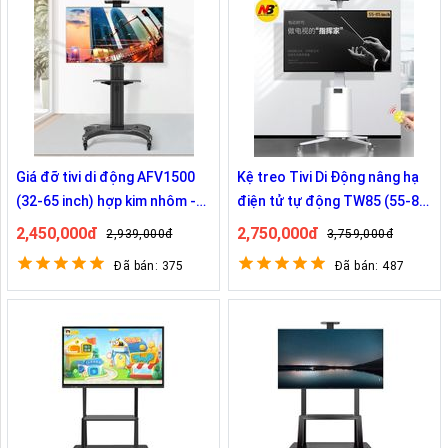
Giá đỡ tivi di động AFV1500
Kệ treo Tivi Di Động nâng hạ
(32-65 inch) hợp kim nhôm -
điện tử tự động TW85 (55-85
Nhập khẩu chính hãng
inch) CHÍNH HÃNG
2,450,000đ
2,750,000đ
2,939,000đ
3,759,000đ
Đã bán: 375
Đã bán: 487