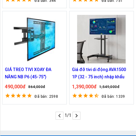
Đã bán: 344
Đã bán: 751
GIÁ TREO TIVI XOAY ĐA
Giá đỡ tivi di động AVA1500
NĂNG NB P6 (45-75")
1P (32 - 75 inch) nhập khẩu
490,000đ
1,390,000đ
864,000đ
1,549,000đ
Đã bán: 2598
Đã bán: 1339
1/1