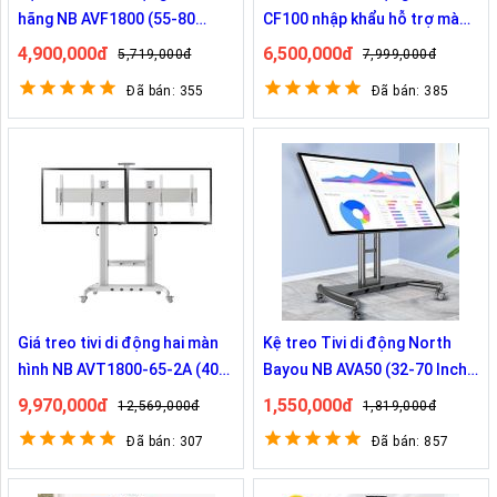
hãng NB AVF1800 (55-80
CF100 nhập khẩu hỗ trợ màn
Inch)
hình từ 60 đến 100 Inch
4,900,000đ
6,500,000đ
5,719,000đ
7,999,000đ
Đã bán: 355
Đã bán: 385
Giá treo tivi di động hai màn
Kệ treo Tivi di động North
hình NB AVT1800-65-2A (40-
Bayou NB AVA50 (32-70 Inch)
65 Inch)
chỉnh góc nghiêng đến 90 độ
9,970,000đ
1,550,000đ
12,569,000đ
1,819,000đ
Đã bán: 307
Đã bán: 857