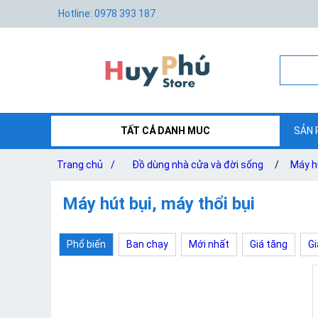
Hotline: 0978 393 187
TẤT CẢ DANH MUC
SẢN 
Trang chủ
/
Đồ dùng nhà cửa và đời sống
/
Máy hú
Máy hút bụi, máy thổi bụi
Phổ biến
Ban chạy
Mới nhất
Giá tăng
Gi