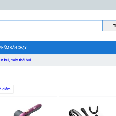
Ti
PHẨM BÁN CHẠY
t bụi, máy thổi bụi
á giảm