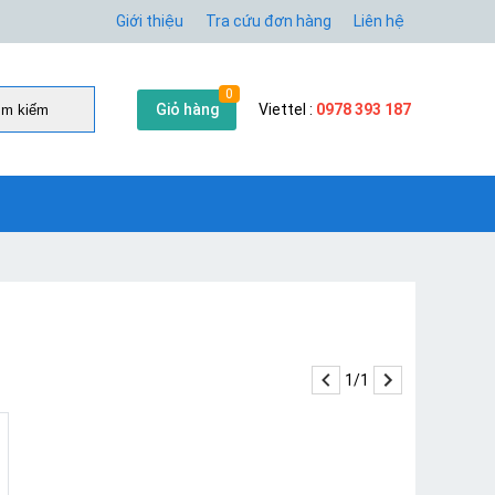
Giới thiệu
Tra cứu đơn hàng
Liên hệ
0
Giỏ hàng
Viettel :
0978 393 187
̀m kiếm
1/1