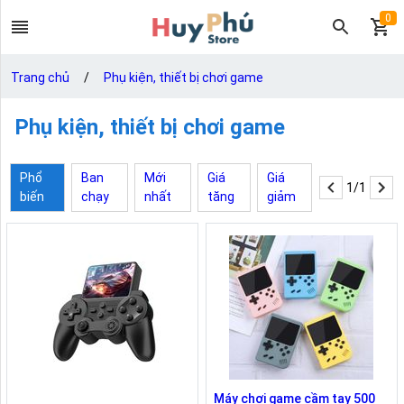
0
Trang chủ
/
Phụ kiện, thiết bị chơi game
Phụ kiện, thiết bị chơi game
Phổ
Ban
Mới
Giá
Giá
1/1
biến
chạy
nhất
tăng
giảm
Máy chơi game cầm tay 500