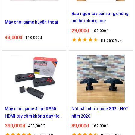
Bao ngón tay cảm ứng chông
mồ hôi chơi game
Máy chơi game huyền thoại
29,000đ
109,000đ
43,000đ
118,000đ
Đã bán: 984
Máy chơi game 4 nút RS65
Nút bắn chơi game S02 - HOT
HDMI tay cầm không day tích
năm 2020
hợp 628 game
390,000đ
89,000đ
499,000đ
162,000đ