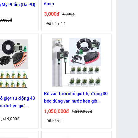
6mm
g Mỹ Phẩm (Da PU)
3,000đ
4,000đ
3,000đ
Đã bán: 10
Bộ van tưới nhỏ giọt tự động 30
hỏ giọt tự động 40
béc dùng van nước hẹn giờ
nước hẹn giờ
RainPoint ITV105
1,050,000đ
1,219,000đ
1,419,000đ
Đã bán: 1