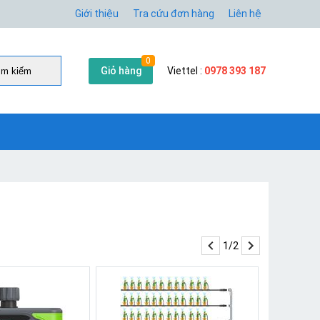
Giới thiệu
Tra cứu đơn hàng
Liên hệ
0
Giỏ hàng
Viettel :
0978 393 187
̀m kiếm
1/2