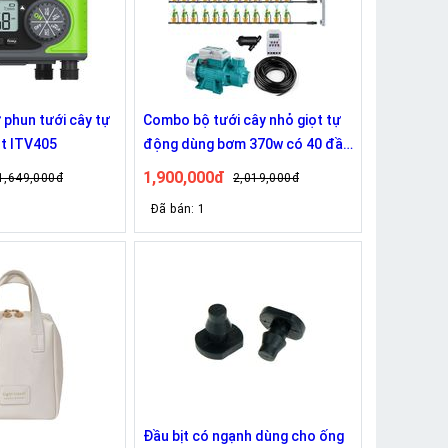
 phun tưới cây tự
Combo bộ tưới cây nhỏ giọt tự
t ITV405
động dùng bơm 370w có 40 đầu
phun 8 tia
1,900,000đ
1,649,000đ
2,019,000đ
Đã bán: 1
Đầu bịt có ngạnh dùng cho ống