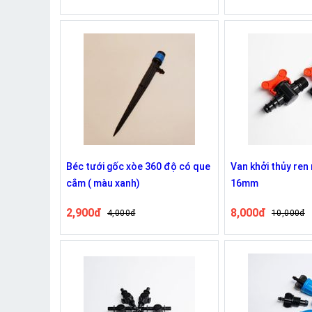
Béc tưới gốc xòe 360 độ có que
Van khởi thủy ren 
cắm ( màu xanh)
16mm
2,900đ
8,000đ
4,000đ
10,000đ