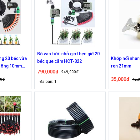
Bộ van tưới nhỏ giọt hẹn giờ 20
ng 20 béc vừa
Khớp nối nhanh
béc que cắm HCT-322
g ống 10mm
ren 21mm
790,000đ
949,000đ
nt ITV101
35,000đ
00đ
42,
Đã bán: 1