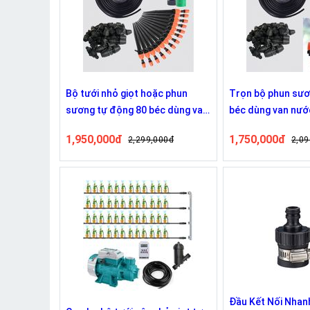
Bộ tưới nhỏ giọt hoặc phun
Trọn bộ phun sươ
sương tự động 80 béc dùng van
béc dùng van nướ
nước hẹn giờ RainPoint ITV405
RainPoint ITV405
1,950,000đ
1,750,000đ
2,299,000đ
2,09
Đầu Kết Nối Nhan