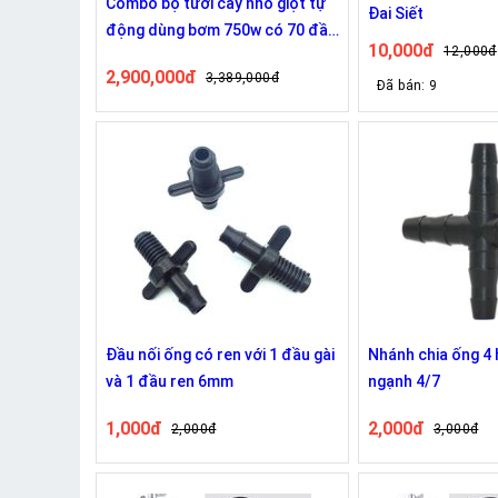
Combo bộ tưới cây nhỏ giọt tự
Đai Siết
động dùng bơm 750w có 70 đầu
10,000đ
12,000đ
phun 8 tia
2,900,000đ
3,389,000đ
Đã bán: 9
Đầu nối ống có ren với 1 đầu gài
Nhánh chia ống 4
và 1 đầu ren 6mm
ngạnh 4/7
1,000đ
2,000đ
2,000đ
3,000đ