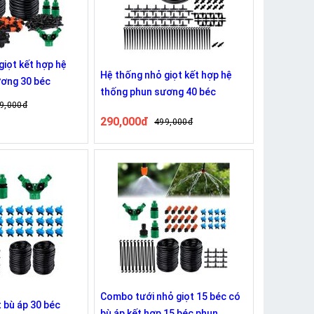
giọt kết hợp hệ
Hệ thống nhỏ giọt kết hợp hệ
ương 30 béc
thống phun sương 40 béc
9,000đ
290,000đ
499,000đ
Combo tưới nhỏ giọt 15 béc có
t bù áp 30 béc
bù áp kết hợp 15 béc phun