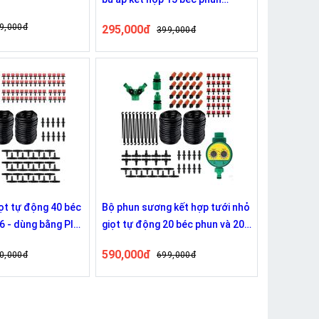
sương
9,000đ
295,000đ
399,000đ
iọt tự động 40 béc
Bộ phun sương kết hợp tưới nhỏ
6 - dùng bằng PIN
giọt tự động 20 béc phun và 20
béc nhỏ giọt
590,000đ
0,000đ
699,000đ