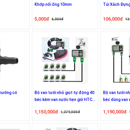
Khớp nối ống 10mm
Túi Xách Đựn
5,000đ
106,000đ
6,000đ
13
 hướng có
Bộ van tưới nhỏ giọt tự động 40
Bộ van tưới n
béc kèm van nước hẹn giờ HTC-
béc dùng van 
362
HTC-362
1,150,000đ
1,190,000đ
1,379,000đ