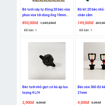
Bô tưới cây tự động 20 béc vừa
Bộ kít 20 béc nhỏ 
phun vừa tới dùng ống 10mm
chân cắm
DH609
850,000đ
149,000đ
1,049,000đ
269,0
Đã bán: 1
Đã bán: 1
Béc tưới nhỏ giọt có bù áp lưu
Béc xòe 360 độ k
lượng 4 L/H
21mm
2,900đ
4,000đ
4,000đ
5,000đ