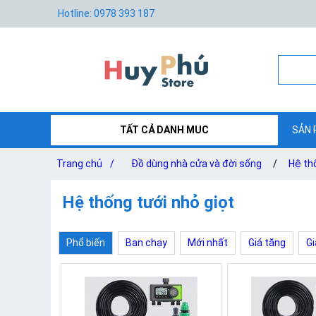
Hotline: 0978 393 187
TẤT CẢ DANH MUC
SẢN 
Trang chủ
/
Đồ dùng nhà cửa và đời sống
/
Hệ th
Hệ thống tưới nhỏ giọt
Phổ biến
Ban chạy
Mới nhất
Giá tăng
Gi