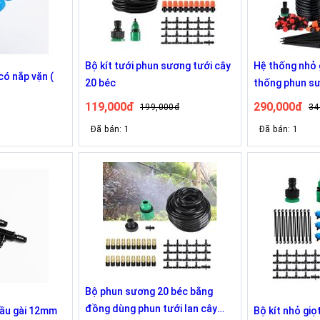
Bộ kít tưới phun sương tưới cây
Hệ thống nhỏ 
có nắp vặn (
20 béc
thống phun s
119,000đ
290,000đ
199,000đ
34
Đã bán: 1
Đã bán: 1
Bộ phun sương 20 béc bằng
đồng dùng phun tưới lan cây
đầu gài 12mm
Bộ kít nhỏ giọ