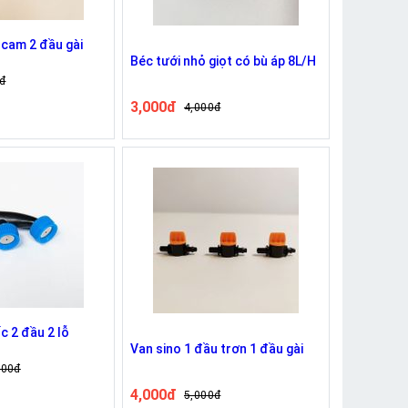
 cam 2 đầu gài
Béc tưới nhỏ giọt có bù áp 8L/H
đ
3,000đ
4,000đ
c 2 đầu 2 lỗ
Van sino 1 đầu trơn 1 đầu gài
000đ
4,000đ
5,000đ