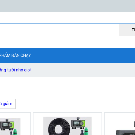
Ti
PHẨM BÁN CHẠY
ống tưới nhỏ giọt
á giảm