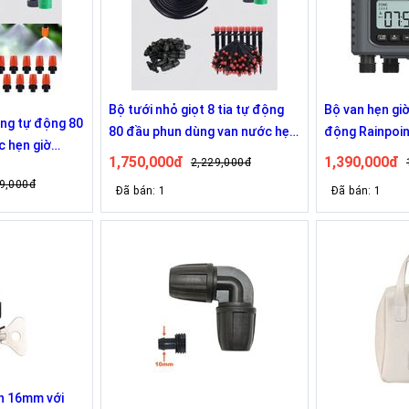
Bộ tưới nhỏ giọt 8 tia tự động
Bộ van hẹn giờ
ng tự động 80
80 đầu phun dùng van nước hẹn
động Rainpoin
c hẹn giờ
giờ RainPoint ITV405
1,750,000đ
1,390,000đ
2,229,000đ
9,000đ
Đã bán: 1
Đã bán: 1
h 16mm với