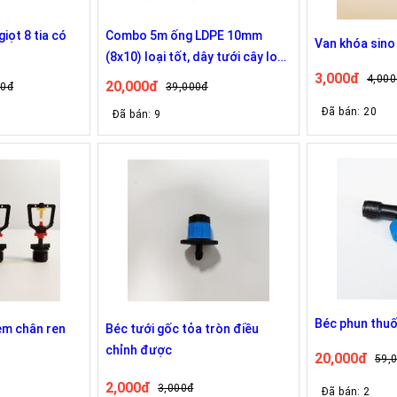
giọt 8 tia có
Combo 5m ống LDPE 10mm
Van khóa sino
(8x10) loại tốt, dây tưới cây loại
3,000đ
tốt nhựa nguyên sinh 100%
4,000
20,000đ
00đ
39,000đ
Đã bán: 20
Đã bán: 9
Béc phun thuố
èm chân ren
Béc tưới gốc tỏa tròn điều
chỉnh được
20,000đ
59,
2,000đ
3,000đ
Đã bán: 2