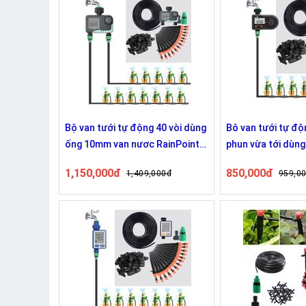
Bộ van tưới tự động 40 vòi dùng
Bô van tưới tự độ
ống 10mm van nươc RainPoint
phun vừa tới dùn
TV105
van nước Rainpoi
1,150,000đ
850,000đ
1,409,000đ
959,0