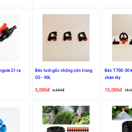
ngoài 21 ra
Béc tưới gốc chống côn trùng
Béc T700-30 
G5 - 90L
chân 6ly
5,000đ
15,000đ
6,000đ
18,