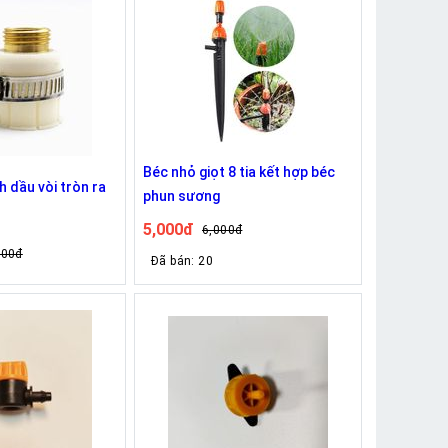
Béc nhỏ giọt 8 tia kết hợp béc
 dầu vòi tròn ra
phun sương
5,000đ
6,000đ
000đ
Đã bán: 20