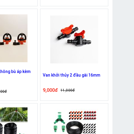
không bù áp kèm
Van khởi thủy 2 đầu gài 16mm
9,000đ
11,000đ
000đ