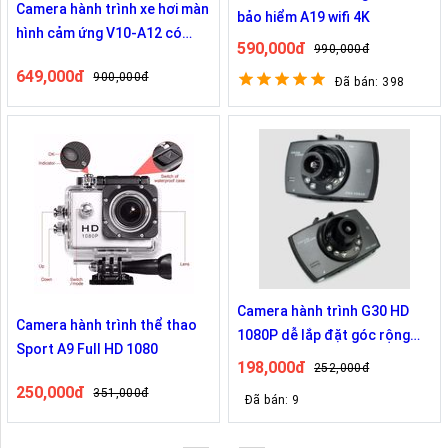
Camera hành trình xe hơi màn
bảo hiểm A19 wifi 4K
hình cảm ứng V10-A12 có
590,000đ
990,000đ
camera lùi có màn hình LCD
649,000đ
900,000đ
siêu nét 1080P
Đã bán: 398
Camera hành trình G30 HD
Camera hành trình thể thao
1080P dễ lắp đặt góc rộng
Sport A9 Full HD 1080
120 độ, có hồng ngoại quay
198,000đ
252,000đ
ban đêm 8167
250,000đ
351,000đ
Đã bán: 9