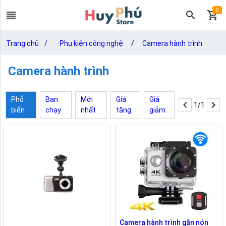
0
Trang chủ
/
Phụ kiện công nghệ
/
Camera hành trình
Camera hành trình
Phổ
Ban
Mới
Giá
Giá
1/1
biến
chạy
nhất
tăng
giảm
Camera hành trình gắn nón