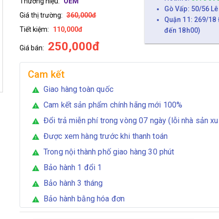
Thương hiệu:
OEM
Gò Vấp: 50/56 Lê
Giá thị trường:
360,000đ
Quận 11: 269/18 
Tiết kiệm:
110,000đ
đến 18h00)
250,000đ
Giá bán:
Cam kết
Giao hàng toàn quốc
warning
Cam kết sản phẩm chính hãng mới 100%
warning
Đổi trả miễn phí trong vòng 07 ngày (lỗi nhà sản xu
warning
Được xem hàng trước khi thanh toán
warning
Trong nội thành phố giao hàng 30 phút
warning
Bảo hành 1 đổi 1
warning
Bảo hành 3 tháng
warning
Bảo hành bằng hóa đơn
warning