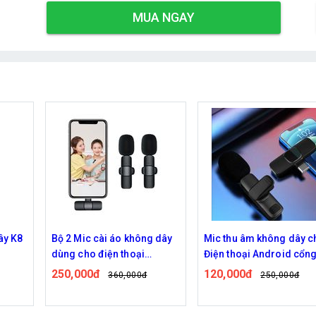
MUA NGAY
 không dây
Mic thu âm không dây cho
Bộ 2 micro thu âm 
hoại
Điện thoại Android cổng
không dây cho điệ
ypeC
Type-C
iphone
120,000đ
230,000đ
,000đ
250,000đ
276,00