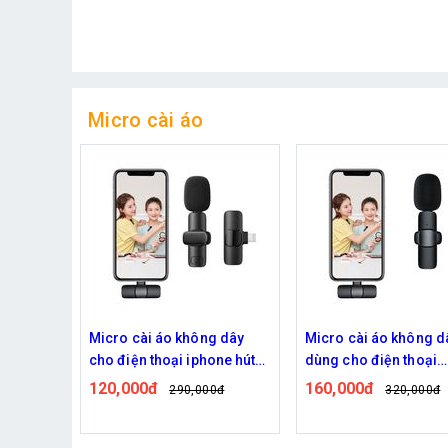
Micro cài áo
 không dây
Micro cài áo không dây K8
Bộ 2 Mic cài áo
i iphone hút
dùng cho điện thoại
dùng cho điện t
android và iphone thu âm
android cổng T
160,000đ
250,000đ
90,000đ
320,000đ
360
lọc tiếng ồn tốt