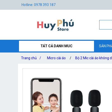
Hotline: 0978 393 187
TẤT CẢ DANH MUC
SẢN PH
Trang chủ
/
Micro cài áo
/
Bộ 2 Mic cài áo không 