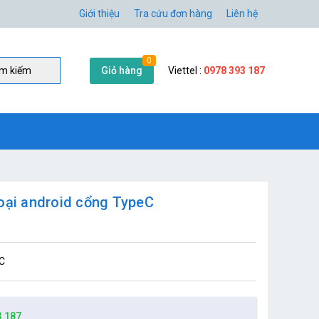
Giới thiệu
Tra cứu đơn hàng
Liên hệ
0
Giỏ hàng
Viettel :
0978 393 187
̀m kiếm
hoại android cổng TypeC
eC
3 187