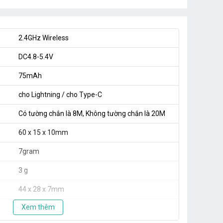
2.4GHz Wireless
DC4.8-5.4V
75mAh
cho Lightning / cho Type-C
Có tường chắn là 8M, Không tường chắn là 20M
60 x 15 x 10mm
7gram
3 g
44 x 28 x 7mm
Xem thêm