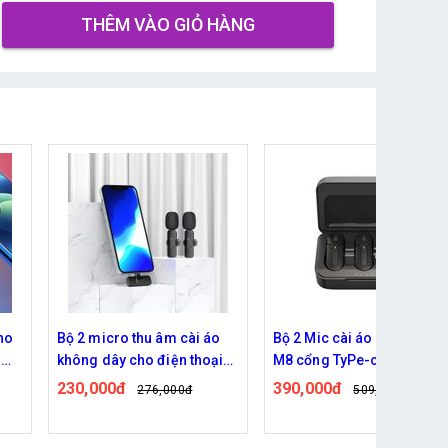
THÊM VÀO GIỎ HÀNG
cài áo
Bộ 2 Mic cài áo không dây
Mic thu âm cài áo k
n thoại
M8 cổng TyPe-c
dây M8s cổng lightn
cao cấp
390,000đ
290,000đ
0đ
509,000đ
349,000đ