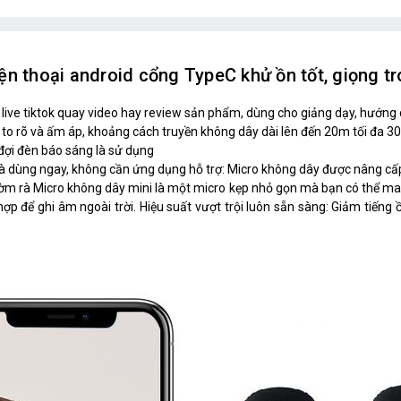
ện thoại android cổng TypeC khử ồn tốt, giọng t
live tiktok quay video hay review sản phẩm, dùng cho giảng dạy, hướng dẫn
to rõ và ấm áp, khoảng cách truyền không dây dài lên đến 20m tối đa 3
đợi đèn báo sáng là sử dụng
o và dùng ngay, không cần ứng dụng hỗ trợ: Micro không dây được nâng c
ờm rà Micro không dây mini là một micro kẹp nhỏ gọn mà bạn có thể man
hợp để ghi âm ngoài trời. Hiệu suất vượt trội luôn sẵn sàng: Giảm tiến