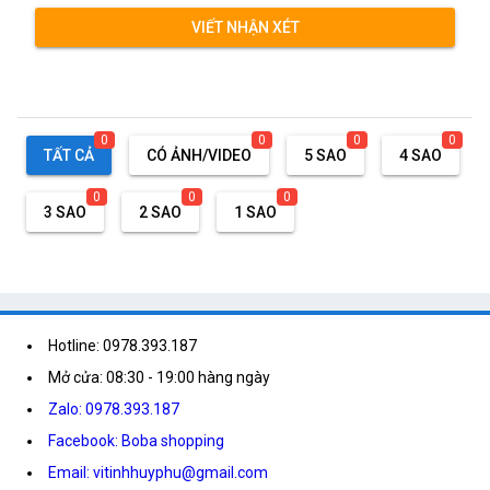
VIẾT NHẬN XÉT
0
0
0
0
TẤT CẢ
CÓ ẢNH/VIDEO
5 SAO
4 SAO
0
0
0
3 SAO
2 SAO
1 SAO
Hotline: 0978.393.187
Mở cửa: 08:30 - 19:00 hàng ngày
Zalo: 0978.393.187
Facebook: Boba shopping
Email: vitinhhuyphu@gmail.com