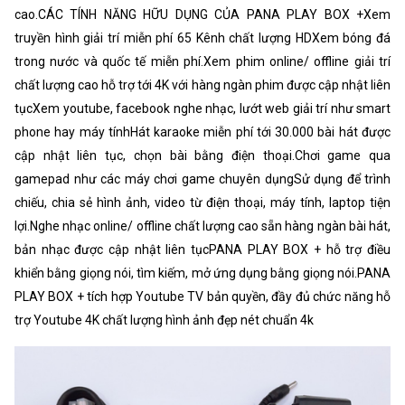
cao.CÁC TÍNH NĂNG HỮU DỤNG CỦA PANA PLAY BOX +Xem
truyền hình giải trí miễn phí 65 Kênh chất lượng HDXem bóng đá
trong nước và quốc tế miễn phí.Xem phim online/ offline giải trí
chất lượng cao hỗ trợ tới 4K với hàng ngàn phim được cập nhật liên
tụcXem youtube, facebook nghe nhạc, lướt web giải trí như smart
phone hay máy tínhHát karaoke miễn phí tới 30.000 bài hát được
cập nhật liên tục, chọn bài bằng điện thoại.Chơi game qua
gamepad như các máy chơi game chuyên dụngSử dụng để trình
chiếu, chia sẻ hình ảnh, video từ điện thoại, máy tính, laptop tiện
lợi.Nghe nhạc online/ offline chất lượng cao sẵn hàng ngàn bài hát,
bản nhạc được cập nhật liên tụcPANA PLAY BOX + hỗ trợ điều
khiển bằng giọng nói, tìm kiếm, mở ứng dụng bằng giọng nói.PANA
PLAY BOX + tích hợp Youtube TV bản quyền, đầy đủ chức năng hỗ
trợ Youtube 4K chất lượng hình ảnh đẹp nét chuẩn 4k