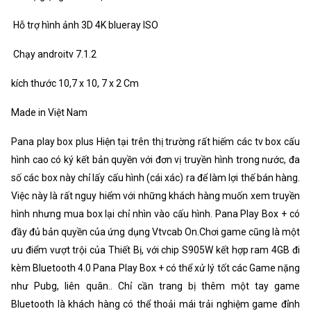
Hỗ trợ hình ảnh 3D 4K blueray ISO
Chạy androitv 7.1.2
kích thước 10,7 x 10, 7 x 2 Cm
Made in Việt Nam
Pana play box plus Hiện tại trên thị trường rất hiếm các tv box cấu
hình cao có ký kết bản quyền với đơn vị truyền hình trong nước, đa
số các box này chỉ lấy cấu hình (cái xác) ra để làm lợi thế bán hàng.
Việc này là rất nguy hiểm với những khách hàng muốn xem truyền
hình nhưng mua box lại chỉ nhìn vào cấu hình. Pana Play Box + có
đầy đủ bản quyền của ứng dụng Vtvcab On.Chơi game cũng là một
ưu điểm vượt trội của Thiết Bị, với chip S905W kết hợp ram 4GB đi
kèm Bluetooth 4.0 Pana Play Box + có thể xử lý tốt các Game nặng
như Pubg, liên quân.. Chỉ cần trang bị thêm một tay game
Bluetooth là khách hàng có thể thoải mái trải nghiệm game đỉnh