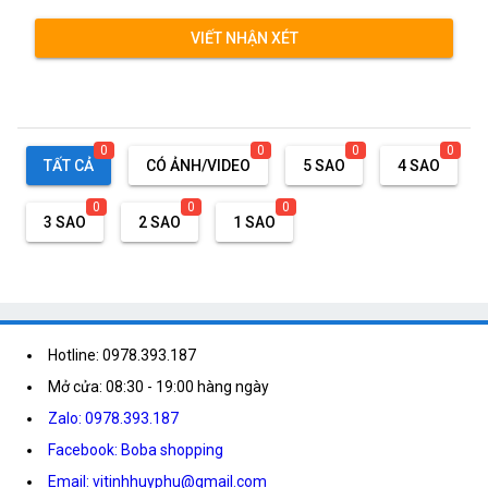
VIẾT NHẬN XÉT
0
0
0
0
TẤT CẢ
CÓ ẢNH/VIDEO
5 SAO
4 SAO
0
0
0
3 SAO
2 SAO
1 SAO
Hotline: 0978.393.187
Mở cửa: 08:30 - 19:00 hàng ngày
Zalo: 0978.393.187
Facebook: Boba shopping
Email: vitinhhuyphu@gmail.com