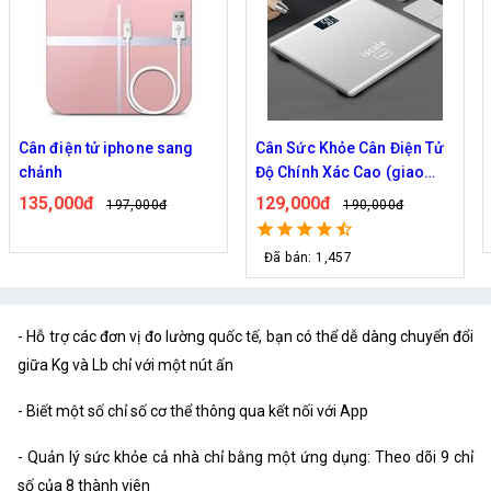
Cân điện tử iphone sang
Cân Sức Khỏe Cân Điện Tử
chảnh
Độ Chính Xác Cao (giao
ngẫu nhiên)
135,000đ
129,000đ
197,000đ
190,000đ
Đã bán: 1,457
- Hỗ trợ các đơn vị đo lường quốc tế, bạn có thể dễ dàng chuyển đổi
giữa Kg và Lb chỉ với một nút ấn
- Biết một số chỉ số cơ thể thông qua kết nối với App
- Quản lý sức khỏe cả nhà chỉ bằng một ứng dụng: Theo dõi 9 chỉ
số của 8 thành viên