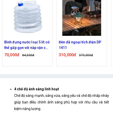
Bình đựng nước loại 5 lít có
Đèn dã ngoại tích điện DP
thể gấp gọn với nắp vặn có
1411
vòi tiện lợi
70,000đ
310,000đ
84,000đ
379,000đ
4 chế độ ánh sáng linh hoạt
Chế độ sáng mạnh, sáng vừa, sáng yếu và chế độ nhấp nháy
giúp bạn điều chỉnh ánh sáng phù hợp với nhu cầu và tiết
kiệm năng lượng.