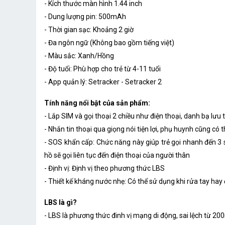
- Kích thước màn hình 1.44 inch
- Dung lượng pin: 500mAh
- Thời gian sạc: Khoảng 2 giờ
- Đa ngôn ngữ (Không bao gồm tiếng việt)
- Màu sắc: Xanh/Hồng
- Độ tuổi: Phù hợp cho trẻ từ 4-11 tuổi
- App quản lý: Setracker - Setracker 2
Tính năng nổi bật của sản phẩm:
- Lắp SIM và gọi thoại 2 chiều như điện thoại, danh bạ lưu 
- Nhắn tin thoại qua giọng nói tiện lợi, phụ huynh cũng có t
- SOS khẩn cấp: Chức năng này giúp trẻ gọi nhanh đến 3 s
hồ sẽ gọi liên tục đến điện thoại của người thân
- Định vị: Định vị theo phương thức LBS
- Thiết kế kháng nước nhẹ: Có thể sử dụng khi rửa tay ha
LBS là gì?
- LBS là phương thức đinh vị mạng di động, sai lệch từ 200