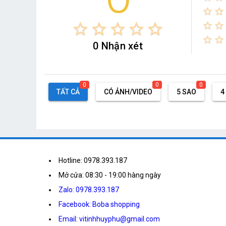
star_border
star_border
star_border
star_border
star_border
star_border
star_border
star_border
star_border
star_border
star_border
0 Nhận xét
0
0
0
TẤT CẢ
CÓ ẢNH/VIDEO
5 SAO
4
Hotline: 0978.393.187
Mở cửa: 08:30 - 19:00 hàng ngày
Zalo: 0978.393.187
Facebook: Boba shopping
Email: vitinhhuyphu@gmail.com