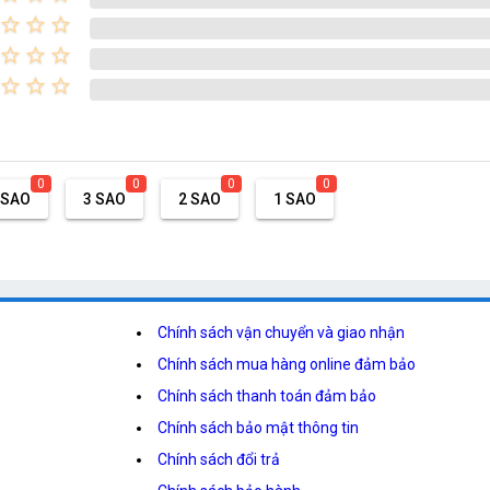
star_border
star_border
star_border
star_border
star_border
star_border
star_border
star_border
star_border
0
0
0
0
 SAO
3 SAO
2 SAO
1 SAO
Chính sách vận chuyển và giao nhận
Chính sách mua hàng online đảm bảo
Chính sách thanh toán đảm bảo
Chính sách bảo mật thông tin
Chính sách đổi trả