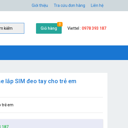
Giới thiệu
Tra cứu đơn hàng
Liên hệ
0
Giỏ hàng
Viettel :
0978 393 187
̀m kiếm
he lắp SIM đeo tay cho trẻ em
o trẻ em
3 187