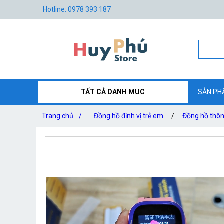
Hotline: 0978 393 187
TẤT CẢ DANH MUC
SẢN PH
Trang chủ
/
Đồng hồ định vị trẻ em
/
Đồng hồ thôn