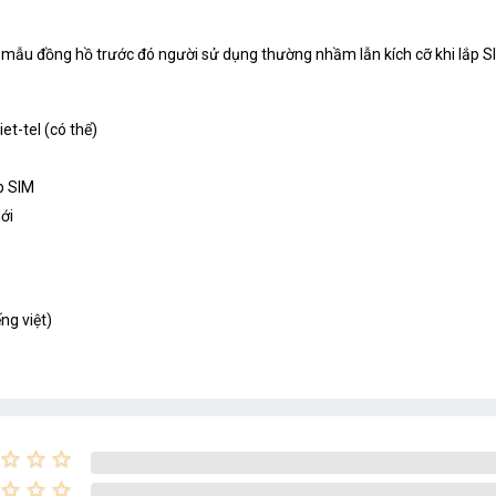
ững mẫu đồng hồ trước đó người sử dụng thường nhầm lẫn kích cỡ khi lắp S
t-tel (có thể)
ắp SIM
ới
ng việt)
star_border
star_border
star_border
star_border
star_border
star_border