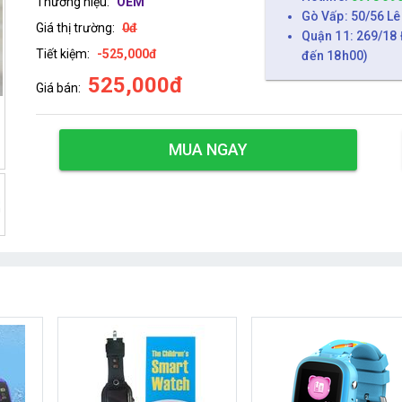
Thương hiệu:
OEM
Gò Vấp: 50/56 Lê
Giá thị trường:
0đ
Quận 11: 269/18 
Tiết kiệm:
-525,000đ
đến 18h00)
525,000đ
Giá bán:
MUA NGAY