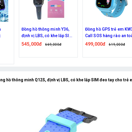
36,
Đồng hồ GPS trẻ em KW38
p SIM
Call SOS hàng rào an toàn
499,000đ
619,000đ
ng hồ thông minh Q12S, định vị LBS, có khe lắp SIM đeo tay cho trẻ 