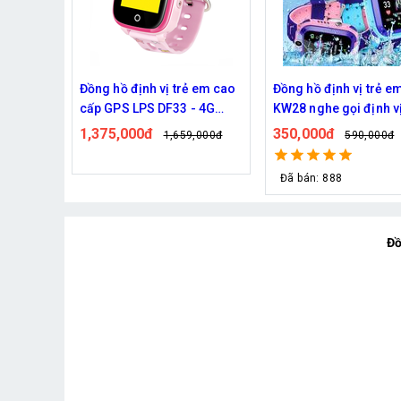
ẻ em cao
Đồng hồ định vị trẻ em
Đồng hồ thông minh Y
- 4G
KW28 nghe gọi định vị
định vị LBS, có khe lắ
đeo tay cho trẻ em
350,000đ
545,000đ
,000đ
590,000đ
669,000đ
Đã bán: 888
Đồ