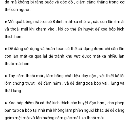
do mà không bị ràng buộc về góc độ , giảm căng thẳng trong cơ
thể con người .
● Mỗi quả bóng mát-xa có 8 đinh mát-xa nhô ra , các con lăn êm ái
và thoải mái khi chạm vào . Nó có thể ấn huyệt để xoa bóp kích
thích hơn .
● Dễ dàng sử dụng và hoàn toàn có thể sử dụng được. chỉ cần lăn
con lăn mát-xa qua lại để tránh khu vực được mát-xa nhiều lần
thoải mái hơn.
● Tay cầm thoải mái , làm bằng chất liệu dày dặn , với thiết kế lồi
lõm chống trượt , dễ cầm nắm , và dễ dàng xoa bóp vai , lưng và
thắt lưng.
● Xoa bóp điểm lồi có thể kích thích các huyệt đạo hơn , cho phép
bạn tự xoa bóp tại nhà mà không làm phiền người khác để dễ dàng
giảm mệt mỏi và tận hưởng cảm giác mát-xa thoải mái .