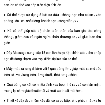
con lăn có thể xoa bóp trên diện tích lớn.
● Có thể được sử dụng ở bất cứ đâu , chẳng hạn như salon , văn
phòng , du lịch. nhà riêng. khách sạn , công viên , v.v .
● Nó có thể giúp các bộ phận toàn thân của bạn giải tỏa căng
thẳng , giảm đau và ngăn ngừa chấn thương cơ , và giúp bạn thư
giãn .
● Dây Massage cung cấp 18 con lăn được đặt chính xác , cho phép
bạn dễ dàng chạm vào mọi điểm áp lực của cơ thể .
● Máy mát xa lưng đi kèm với 6 quả bóng lớn , giúp mát-xa mô sâu
trên cổ , vai , lưng trên , lưng dưới , thắt lưng , chân.
● Quả bóng cọ xát có nhiều đinh xoa bóp nhô ra , và con lăn mịn ,
mang lại cảm giác thoải mái và mát-xa thoải mái hơn .
● Thiết kế dây đeo mềm kéo dài cơ và cơ bắp , cho phép mát-xa tự