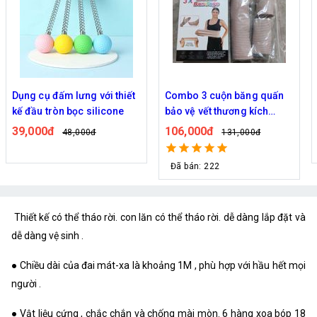
Dụng cụ đấm lưng với thiết
Combo 3 cuộn băng quấn
kế đầu tròn bọc silicone
bảo vệ vết thương kích
thước khác nhau
39,000đ
106,000đ
48,000đ
131,000đ
Đã bán: 222
Thiết kế có thể tháo rời. con lăn có thể tháo rời. dễ dàng lắp đặt và
dễ dàng vệ sinh .
● Chiều dài của đai mát-xa là khoảng 1M , phù hợp với hầu hết mọi
người .
● Vật liệu cứng , chắc chắn và chống mài mòn. 6 hàng xoa bóp 18