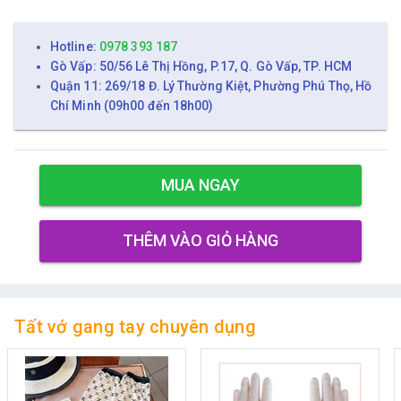
Hotline:
0978 393 187
Gò Vấp: 50/56 Lê Thị Hồng, P.17, Q. Gò Vấp, TP. HCM
Quận 11: 269/18 Đ. Lý Thường Kiệt, Phường Phú Thọ, Hồ
Chí Minh (09h00 đến 18h00)
MUA NGAY
THÊM VÀO GIỎ HÀNG
Tất vớ gang tay chuyên dụng