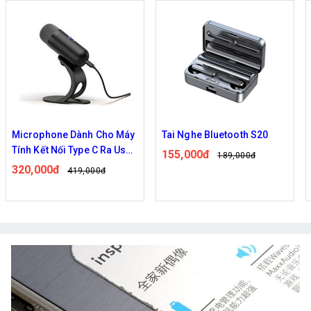
Microphone Dành Cho Máy
Tai Nghe Bluetooth S20
Tính Kết Nối Type C Ra Usb
155,000đ
189,000đ
A Loại Để Bàn Có Card Âm
320,000đ
419,000đ
Thanh Tích Hợp