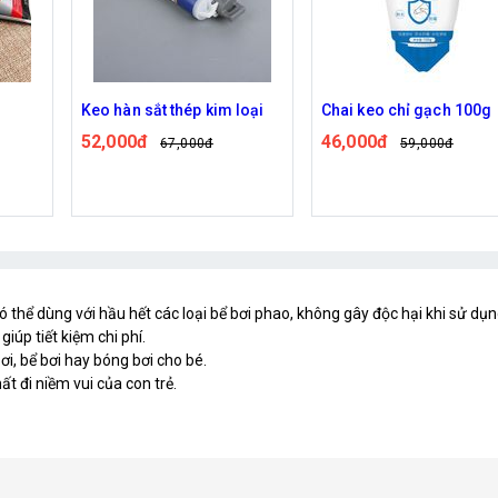
 hàn sắt thép kim loại
Chai keo chỉ gạch 100g
Keo d
,000đ
46,000đ
70,0
67,000đ
59,000đ
ể dùng với hầu hết các loại bể bơi phao, không gây độc hại khi sử dụn
iúp tiết kiệm chi phí.
, bể bơi hay bóng bơi cho bé.
t đi niềm vui của con trẻ.