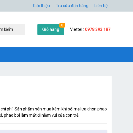
Giới thiệu
Tra cứu đơn hàng
Liên hệ
0
Giỏ hàng
Viettel :
0978 393 187
̀m kiếm
ệm chi phí. Sản phẩm nên mua kèm khi bố mẹ lựa chọn phao
i, phao bơi làm mất đi niềm vui của con trẻ.