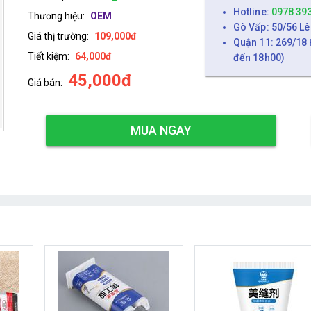
Hotline:
0978 39
Thương hiệu:
OEM
Gò Vấp: 50/56 Lê
Giá thị trường:
109,000đ
Quận 11: 269/18 
Tiết kiệm:
64,000đ
đến 18h00)
45,000đ
Giá bán:
MUA NGAY