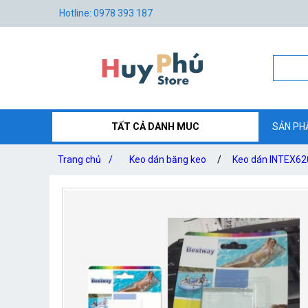
Hotline: 0978 393 187
TẤT CẢ DANH MUC
SẢN PH
Trang chủ
/
Keo dán băng keo
/
Keo dán INTEX62