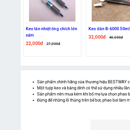
eo tản nhiệt ống chích lớn
Keo dán B-6000 50ml
Keo
xám
32,000đ
52
40,000đ
22,000đ
27,000đ
Sản phẩm chính hãng của thương hiệu BESTWAY có th
Một tuýp keo và băng dính có thể sử dụng nhiều lần g
Sản phẩm nên mua kèm khi bố mẹ lựa chọn phao bơi
Đừng để những lỗ thủng trên bể bơi, phao bơi làm mấ