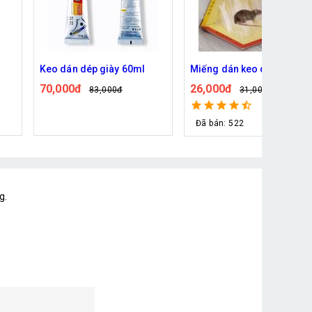
án dép giày 60ml
Miếng dán keo dính chuột
Keo AB 3
thành p
00đ
26,000đ
83,000đ
31,000đ
30,000
Đã bán: 522
g.