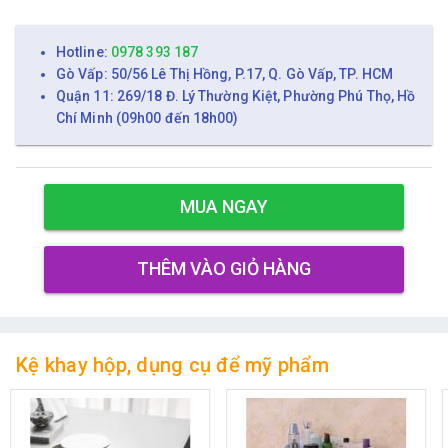
Hotline:
0978 393 187
Gò Vấp: 50/56 Lê Thị Hồng, P.17, Q. Gò Vấp, TP. HCM
Quận 11: 269/18 Đ. Lý Thường Kiệt, Phường Phú Thọ, Hồ
Chí Minh (09h00 đến 18h00)
MUA NGAY
THÊM VÀO GIỎ HÀNG
Kệ khay hộp, dụng cụ để mỹ phẩm