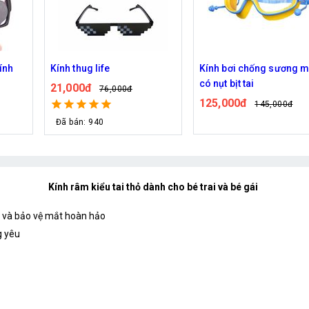
Kính bơi chống sương mù
Mắt Kính Led Thế Hệ Ge
có nụt bịt tai
120,000đ
142,000đ
125,000đ
145,000đ
Kính râm kiểu tai thỏ dành cho bé trai và bé gái
g và bảo vệ mắt hoàn hảo
g yêu