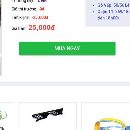
Thương hiệu:
OEM
Gò Vấp: 50/56 Lê
Giá thị trường:
0đ
Quận 11: 269/18 
Tiết kiệm:
-25,000đ
đến 18h00)
25,000đ
Giá bán:
MUA NGAY