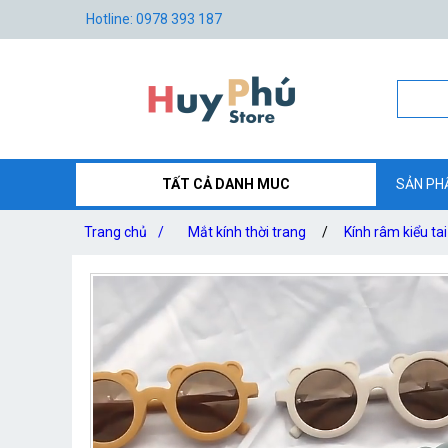
Hotline: 0978 393 187
TẤT CẢ DANH MUC
SẢN PH
Trang chủ
/
Mắt kính thời trang
/
Kính râm kiểu tai