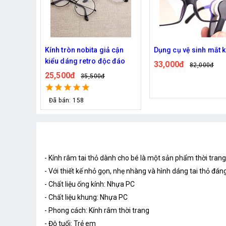
ả cận
Dụng cụ vệ sinh mắt kính
Kính thug life
c đáo
33,000đ
21,000đ
82,000đ
76,000đ
Đã bán: 940
- Kính râm tai thỏ dành cho bé là một sản phẩm thời tran
- Với thiết kế nhỏ gọn, nhẹ nhàng và hình dáng tai thỏ đán
- Chất liệu ống kính: Nhựa PC
- Chất liệu khung: Nhựa PC
- Phong cách: Kính râm thời trang
- Độ tuổi: Trẻ em