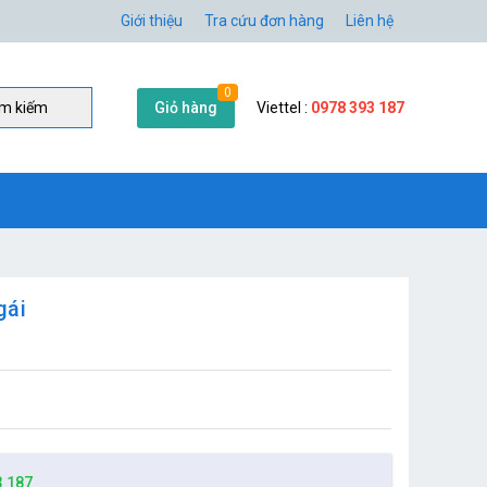
Giới thiệu
Tra cứu đơn hàng
Liên hệ
0
Giỏ hàng
Viettel :
0978 393 187
̀m kiếm
gái
3 187