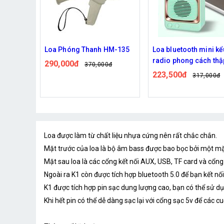
HM-135
Loa bluetooth mini kểu
Loa bán hàng, loa ph
radio phong cách thập niên
thanh, loa thông báo, 
0đ
90 - âm thanh hay lắm nha
phát thanh - MS 004, 
223,500đ
245,000đ
317,000đ
406,000đ
cầm tay, công suất cự
Đã bán: 2,060
Loa được làm từ chất liệu nhựa cứng nên rất chắc chắn.
Mặt trước của loa là bộ âm bass được bao bọc bởi một mặt l
Mặt sau loa là các cổng kết nối AUX, USB, TF card và cổng
Ngoài ra K1 còn được tích hợp bluetooth 5.0 để bạn kết nối
K1 được tích hợp pin sạc dung lượng cao, bạn có thể sử dụng
Khi hết pin có thể dễ dàng sạc lại với cổng sạc 5v để các c