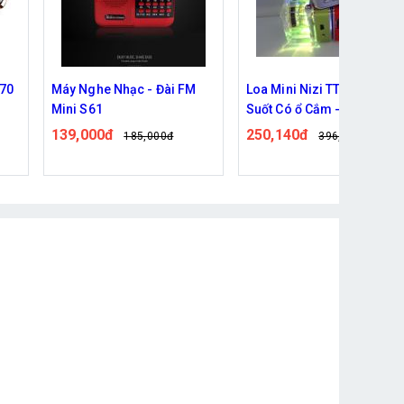
M
Loa Mini Nizi TT-028 Trong
Loa Bluetooth LP-V9 có gi
Suốt Có ổ Cắm - 5595
đỡ điện thoại
250,140đ
270,000đ
396,000đ
408,000đ