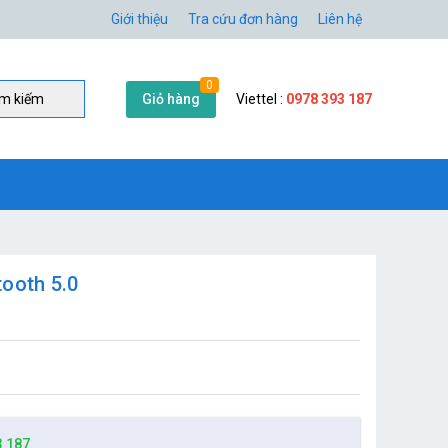
Giới thiệu
Tra cứu đơn hàng
Liên hệ
0
Giỏ hàng
Viettel :
0978 393 187
̀m kiếm
tooth 5.0
3 187