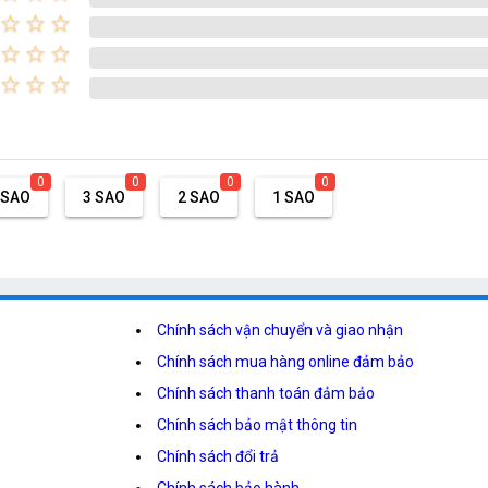
star_border
star_border
star_border
star_border
star_border
star_border
star_border
star_border
star_border
0
0
0
0
 SAO
3 SAO
2 SAO
1 SAO
Chính sách vận chuyển và giao nhận
Chính sách mua hàng online đảm bảo
Chính sách thanh toán đảm bảo
Chính sách bảo mật thông tin
Chính sách đổi trả
Chính sách bảo hành