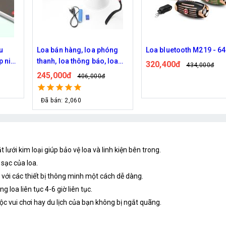
óng
Loa bluetooth M219 - 6470
Máy Nghe Nhạc - Đài F
loa
Mini S61
320,400đ
434,000đ
S4
139,000đ
185,000đ
c đại
ưới kim loại giúp bảo vệ loa và linh kiện bên trong.
 sạc của loa.
 với các thiết bị thông minh một cách dễ dàng.
 loa liên tục 4-6 giờ liên tục.
uộc vui chơi hay du lịch của bạn không bị ngắt quãng.