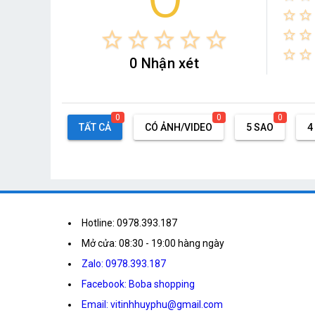
star_border
star_border
star_border
star_border
star_border
star_border
star_border
star_border
star_border
star_border
star_border
0 Nhận xét
0
0
0
TẤT CẢ
CÓ ẢNH/VIDEO
5 SAO
4
Hotline: 0978.393.187
Mở cửa: 08:30 - 19:00 hàng ngày
Zalo: 0978.393.187
Facebook: Boba shopping
Email: vitinhhuyphu@gmail.com