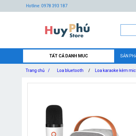
Hotline: 0978 393 187
TẤT CẢ DANH MUC
SẢN PH
Trang chủ
/
Loa bluetooth
/
Loa karaoke kèm mic 