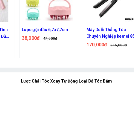
cm
Máy Duỗi Thẳng Tóc
Lược bấm làm sạch tóc 
Chuyên Nghiệp kemei 851
da đầu
170,000đ
67,000đ
216,000đ
86,000đ
Lược Chải Tóc Xoay Tự Động Loại Bỏ Tóc Bám