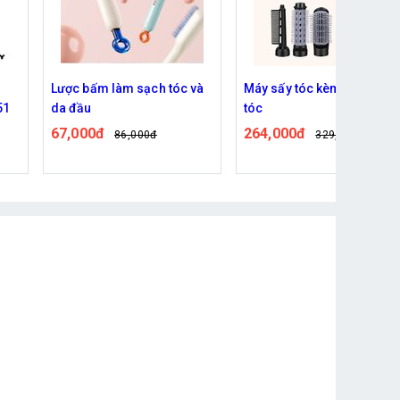
và
Máy sấy tóc kèm 3 đầu uổn
Máy Duỗi Tóc Chuyên
tóc
Nghiêp Điều Chỉnh Nhiệt Đ
Kemei Km 9827
264,000đ
215,000đ
329,000đ
260,000đ