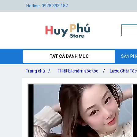
Hotline: 0978 393 187
TẤT CẢ DANH MUC
SẢN PH
Trang chủ
/
Thiết bị chăm sóc tóc
/
Lược Chải Tó