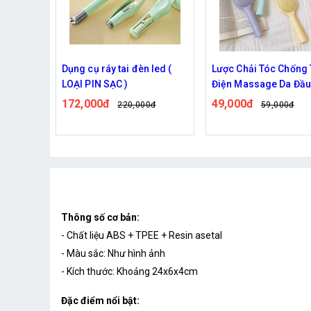
led (
Lược Chải Tóc Chống Tĩnh
Lược gội đầu 6,7x7,7
Điện Massage Da Đầu Đủ
38,000đ
47,000đ
Màu
49,000đ
0đ
59,000đ
Thông số cơ bản:
- Chất liệu ABS + TPEE + Resin asetal
- Màu sắc: Như hình ảnh
- Kích thước: Khoảng 24x6x4cm
Đặc điểm nổi bật: