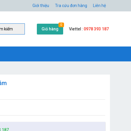
Giới thiệu
Tra cứu đơn hàng
Liên hệ
0
Giỏ hàng
Viettel :
0978 393 187
̀m kiếm
Bám
3 187