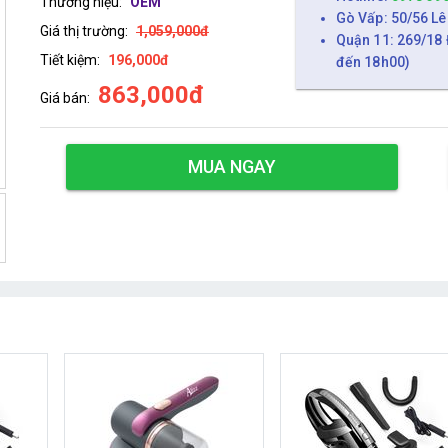
Thương hiệu:
OEM
Gò Vấp: 50/56 Lê
Giá thị trường:
1,059,000đ
Quận 11: 269/18 
Tiết kiệm:
196,000đ
đến 18h00)
863,000đ
Giá bán:
MUA NGAY