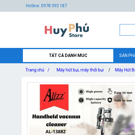
Hotline: 0978 393 187
TẤT CẢ DANH MUC
SẢN PH
Trang chủ
/
Máy hút bụi, máy thổi bụi
/
Máy Hút B