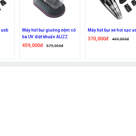
̣m có
Máy hút bụi xe hơi sạc usb
ZZ
370,000đ
469,000đ