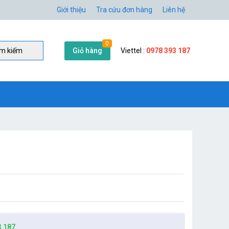
Giới thiệu
Tra cứu đơn hàng
Liên hệ
0
Giỏ hàng
Viettel :
0978 393 187
̀m kiếm
3 187