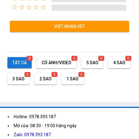
star_border
star_border
star_border
star_border
star_border
VIẾT NHẬN XÉT
0
0
0
0
TẤT CẢ
CÓ ẢNH/VIDEO
5 SAO
4 SAO
0
0
0
3 SAO
2 SAO
1 SAO
Hotline: 0978.393.187
Mở cửa: 08:30 - 19:00 hàng ngày
Zalo: 0978.393.187