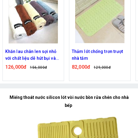
Khăn lau chân len sợi nhỏ
Thảm lót chống trơn trượt
với chất liệu dễ hút bụi và
nhà tắm
giúp trang trí ngôi nhà của
126,000đ
82,000đ
156,000đ
129,000đ
bạn thêm ấm cúng, sạch
sẽ.
Miếng thoát nước silicon lót vòi nước bồn rửa chén cho nhà
bếp