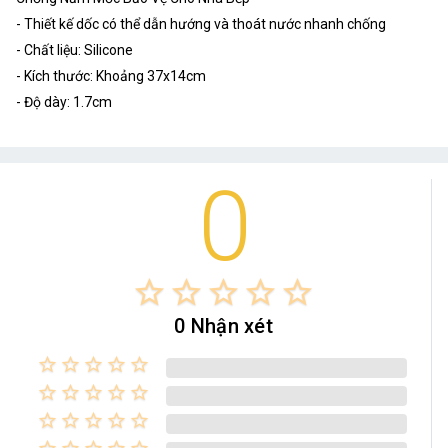
- Thiết kế dốc có thể dẫn hướng và thoát nước nhanh chống
- Chất liệu: Silicone
- Kích thước: Khoảng 37x14cm
- Độ dày: 1.7cm
0
star_border
star_border
star_border
star_border
star_border
0 Nhận xét
star_border
star_border
star_border
star_border
star_border
star_border
star_border
star_border
star_border
star_border
star_border
star_border
star_border
star_border
star_border