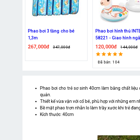
o bé
Phao bơi hình thú INTEX
Phao bơi hình thú 3D n
58221 - Giao hình ngẫu
hình cho bé
nhiên
120,000đ
72,000đ
0đ
144,000đ
121,000đ
Đã bán: 104
Phao bơi cho trẻ sơ sinh 40cm làm bằng chất liệu 
quản.
Thiết kế vừa vặn với cổ bé, phù hợp với những em 
Bề mặt phao trơn nhẵn lo làm trầy xước khi trẻ đang 
Kích thước :40cm