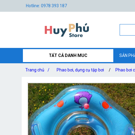
Hotline: 0978 393 187
TẤT CẢ DANH MUC
SẢN PH
Trang chủ
/
Phao bơi, dụng cụ tập bơi
/
Phao bơi c