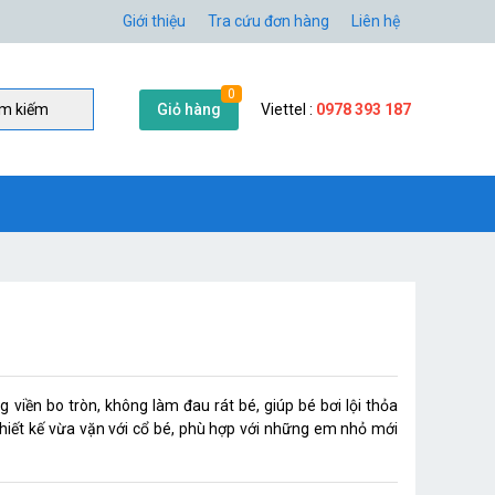
Giới thiệu
Tra cứu đơn hàng
Liên hệ
0
Giỏ hàng
Viettel :
0978 393 187
̀m kiếm
 viền bo tròn, không làm đau rát bé, giúp bé bơi lội thỏa
hiết kế vừa vặn với cổ bé, phù hợp với những em nhỏ mới