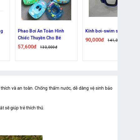
Kính bơi-swim set 0819P
Áo phao bơi cho bé từ 3-5
tuổi chất liệu PVC dày dặn
90,000đ
141,000đ
chắc chắn an toàn cho bé
55,000đ
119,000đ
tập bơi
Đã bán: 1,180
a thích và an toàn. Chống thấm nước, dễ dàng vệ sinh bảo
 sẽ giúp trẻ thích thú.