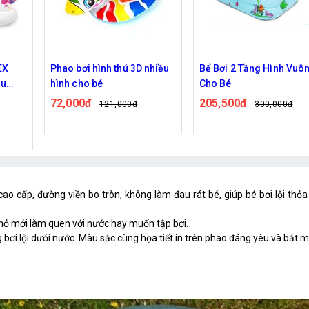
hiều
Bể Bơi 2 Tầng Hình Vuông
Phao Bơi An Toàn Hình
Cho Bé
Chiếc Thuyền Cho Bé
205,500đ
57,600đ
300,000đ
133,000đ
cao cấp, đường viền bo tròn, không làm đau rát bé, giúp bé bơi lội thỏ
nhỏ mới làm quen với nước hay muốn tập bơi.
bơi lội dưới nước. Màu sắc cùng họa tiết in trên phao đáng yêu và bắt mắt