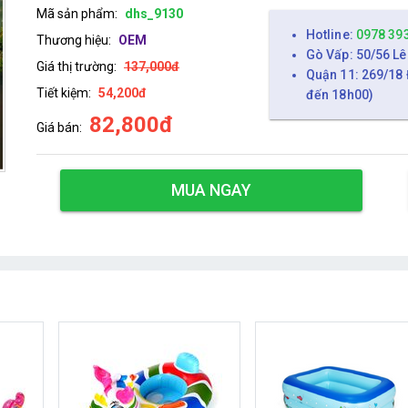
Mã sản phẩm:
dhs_9130
Hotline:
0978 39
Thương hiệu:
OEM
Gò Vấp: 50/56 Lê
Giá thị trường:
137,000đ
Quận 11: 269/18 
Tiết kiệm:
54,200đ
đến 18h00)
82,800đ
Giá bán:
MUA NGAY