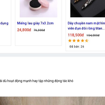
cm
Dây chuyền nam mặt hình
Máy sấy giày khử mùi ti
viên đạn đôi rồng titan
lợi nhỏ gọn
- 8545
118,500đ
69,000đ
154,000đ
113,000đ
Đã bán: 26
Đã bán: 218
mái dù hoạt động mạnh hay tập những động tác khó