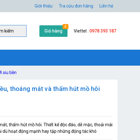
Giới thiệu
Tra cứu đơn hàng
Liên hệ
0
Giỏ hàng
Viettel :
0978 393 187
̀m kiếm
4 siu bền
iều, thoáng mát và thấm hút mồ hôi
mát, thấm hút mồ hôi. Thiết kế độc đáo, dễ mặc, thoải mái
mái dù hoạt động mạnh hay tập những động tác khó