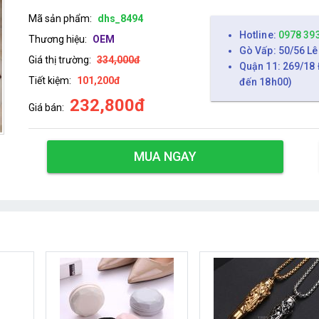
Mã sản phẩm:
dhs_8494
Hotline:
0978 39
Thương hiệu:
OEM
Gò Vấp: 50/56 Lê
Giá thị trường:
334,000đ
Quận 11: 269/18 
Tiết kiệm:
101,200đ
đến 18h00)
232,800đ
Giá bán:
MUA NGAY