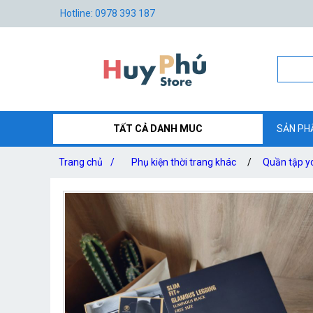
Hotline: 0978 393 187
TẤT CẢ DANH MUC
SẢN PH
Trang chủ
/
Phụ kiện thời trang khác
/
Quần tập yo