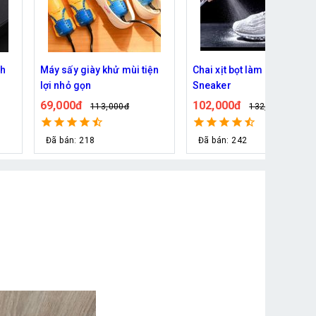
ện
Chai xịt bọt làm sạch giày
Kính râm không viền hình
Sneaker
trái tim
102,000đ
35,000đ
132,000đ
94,000đ
Đã bán: 242