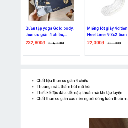
 body,
Miếng lót giày 4d tiện dụng
Miếng lau giày 7x3.2
u,
Heel Liner 9.3x2.5cm
24,800đ
76,000đ
m hút mồ
22,000đ
0đ
79,000đ
Chất liệu thun co giãn 4 chiều
Thoáng mát, thấm hút mồ hôi
Thiết kế độc đáo, dễ mặc, thoải mái khi tập luyện
Chất thun co giãn cao nên người dùng luôn thoải 