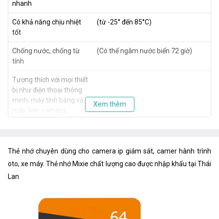
nhanh
Có khả năng chịu nhiệt
(từ -25° đến 85°C)
tốt
Chống nước, chống từ
(Có thể ngâm nước biển 72 giờ)
tính
Tương thích với mọi thiết
bị như điện thoại thông
minh, máy tính bảng và
Xem thêm
máy ảnh, camera,
camera hành trình và
thiết bị ghi hình yêu cầu
chuẩn tốc độ cao cho độ
Thẻ nhớ chuyên dùng cho camera ip giám sát, camer hành trình
phân giải 4K, 2K
oto, xe máy. Thẻ nhớ Mixie chất lượng cao được nhập khẩu tại Thái
Chống tia X-Ray (gây ra
Lan
bởi các máy quét X-ray
trong sân bay)