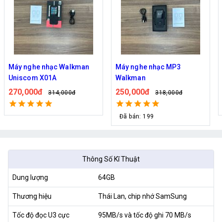
Máy nghe nhạc Walkman
Máy nghe nhạc MP3
Uniscom X01A
Walkman
270,000đ
250,000đ
314,000đ
318,000đ
Đã bán: 199
Thông Số Kĩ Thuật
Dung lượng
64GB
Thương hiệu
Thái Lan, chip nhớ SamSung
Tốc độ đọc U3 cực
95MB/s và tốc độ ghi 70 MB/s