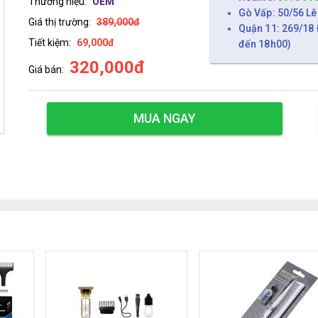
Thương hiệu:
OEM
Gò Vấp: 50/56 Lê
Giá thị trường:
389,000đ
Quận 11: 269/18 
Tiết kiệm:
69,000đ
đến 18h00)
320,000đ
Giá bán:
MUA NGAY