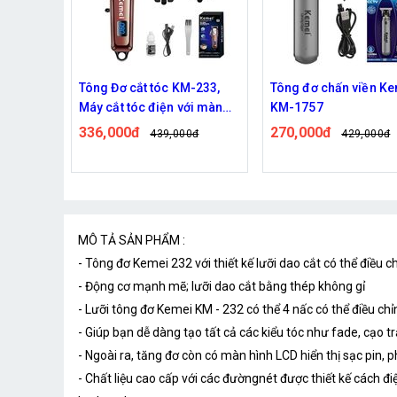
KM-233,
Tông đơ chấn viền Kemei
Tông Đơ Chấn Viền 
với màn
KM-1757
Km 762
270,000đ
220,000đ
00đ
429,000đ
267,000
MÔ TẢ SẢN PHẨM :
- Tông đơ Kemei 232 với thiết kế lưỡi dao cắt có thể điều c
- Động cơ mạnh mẽ; lưỡi dao cắt bằng thép không gỉ
- Lưỡi tông đơ Kemei KM - 232 có thể 4 nấc có thể điều ch
- Giúp bạn dễ dàng tạo tất cả các kiểu tóc như fade, cạo trắn
- Ngoài ra, tăng đơ còn có màn hình LCD hiển thị sạc pin, 
- Chất liệu cao cấp với các đườngnét được thiết kế cách đi