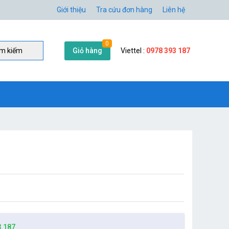
Giới thiệu
Tra cứu đơn hàng
Liên hệ
0
Giỏ hàng
Viettel :
0978 393 187
̀m kiếm
3 187