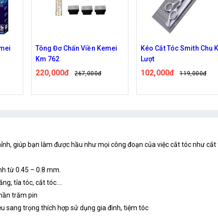
Kemei
Kéo Cắt Tóc Smith Chu Kèm
Tông đơ KEMEI KM- 41
Lượt
164,000đ
204,000đ
102,000đ
đ
119,000đ
hỉnh, giúp bạn làm được hầu như mọi công đoạn của việc cắt tóc như cắt tó
ỉnh từ 0.45 – 0.8 mm.
g, tỉa tóc, cắt tóc....
phần trăm pin
ệu sang trọng thích hợp sử dụng gia đinh, tiệm tóc