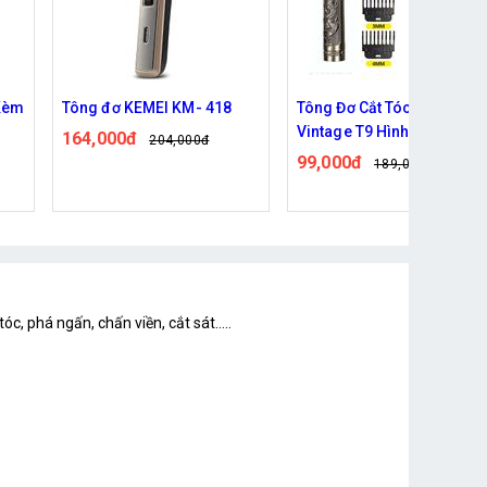
8
Tông Đơ Cắt Tóc Chắn Viền
Tông đơ Sokany 5602
Vintage T9 Hình rồng
344,000đ
419,000đ
phượng
99,000đ
189,000đ
c, phá ngấn, chấn viền, cắt sát.....