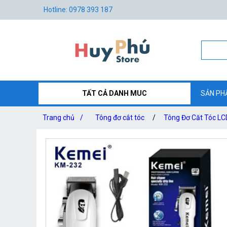
Hotline: 0978 393 187
TẤT CẢ DANH MUC
SẢN PH
Trang chủ
/
Tông đơ cắt tóc
/
Tông Đơ Căt Tóc L