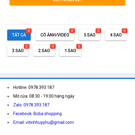
0
0
0
0
TẤT CẢ
CÓ ẢNH/VIDEO
5 SAO
4 SAO
0
0
0
3 SAO
2 SAO
1 SAO
Hotline: 0978.393.187
Mở cửa: 08:30 - 19:00 hàng ngày
Zalo: 0978.393.187
Facebook: Boba shopping
Email: vitinhhuyphu@gmail.com