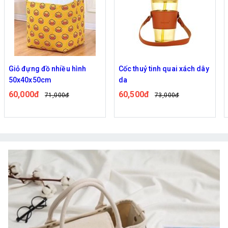
Giỏ đựng đồ nhiều hình
Cốc thuỷ tinh quai xách dây
50x40x50cm
da
60,000đ
60,500đ
71,000đ
73,000đ