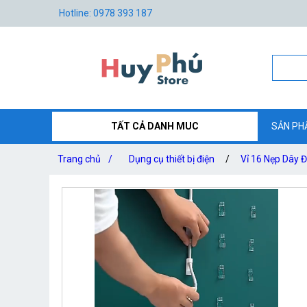
Hotline: 0978 393 187
TẤT CẢ DANH MUC
SẢN PH
Trang chủ
/
Dụng cụ thiết bị điện
/
Vỉ 16 Nẹp Dây Đ