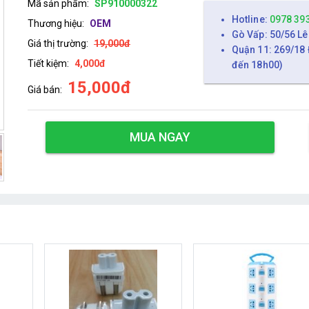
Mã sản phẩm:
SP910000322
Hotline:
0978 39
Thương hiệu:
OEM
Gò Vấp: 50/56 Lê
Giá thị trường:
19,000đ
Quận 11: 269/18 
Tiết kiệm:
4,000đ
đến 18h00)
15,000đ
Giá bán:
MUA NGAY