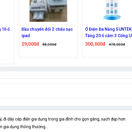
u sạc
Ổ Điện Đa Năng SUNTEK 5
Vỉ 16 Nẹp Dây Điện LỚN
Tầng 20 ổ cắm 3 Cổng USB,
Tường Móc Treo Kẹp Cố
Dây 1,5m, Chống Giật
Định Dây Cáp Lớn (TV, Tủ
300,000đ
15,000đ
478,000đ
19,000đ
,Chống Cháy Nổ -
Lạnh, Máy Giặt...)
MSN383222
lý, đi dây cáp điện gia dụng trong gia đình cho gọn gàng, sạch đẹp hơn
ện gia dụng thông thường…