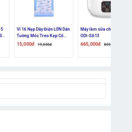
 Dán
Máy làm sữa chua đa năng
Van điện từ tự động 220V
ODI-SA13
ren trong 21 ly
665,000đ
275,000đ
809,000đ
326,000đ