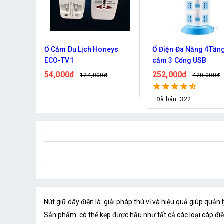
eys
Ổ Điện Đa Năng 4Tầng 16 ổ
Đầu chuyển đổi 2 chấ
cắm 3 Cổng USB
ipad
252,000đ
29,000đ
420,000đ
88,000đ
Đã bán: 322
Nút giữ dây điện là giải pháp thú vị và hiệu quả giúp quản 
Sản phẩm có thể kẹp được hầu như tất cả các loại cáp đi