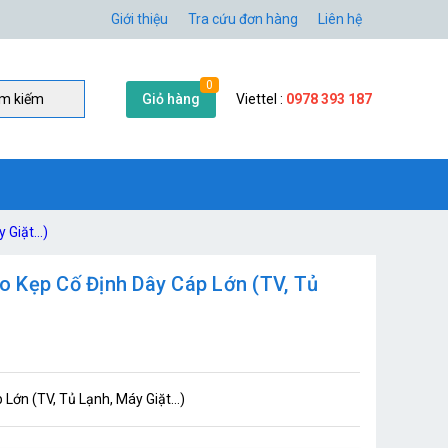
Giới thiệu
Tra cứu đơn hàng
Liên hệ
0
Giỏ hàng
Viettel :
0978 393 187
̀m kiếm
Giặt...)
 Kẹp Cố Định Dây Cáp Lớn (TV, Tủ
ớn (TV, Tủ Lạnh, Máy Giặt...)