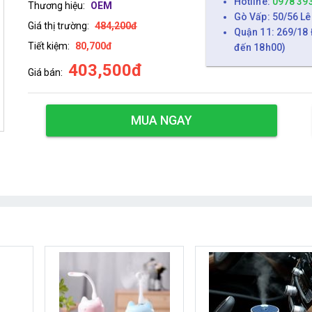
Hotline:
0978 39
Thương hiệu:
OEM
Gò Vấp: 50/56 Lê
Giá thị trường:
484,200đ
Quận 11: 269/18 
Tiết kiệm:
80,700đ
đến 18h00)
403,500đ
Giá bán:
MUA NGAY