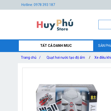
Hotline: 0978 393 187
TẤT CẢ DANH MUC
SẢN PH
Trang chủ
/
Quạt hơi nước tạo độ ẩm
/
Xe điều khi