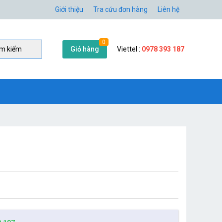
Giới thiệu
Tra cứu đơn hàng
Liên hệ
0
Giỏ hàng
Viettel :
0978 393 187
̀m kiếm