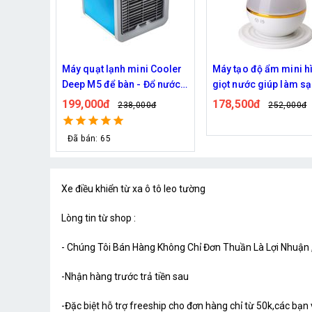
 Cooler
Máy tạo độ ẩm mini hình
[3in1] Máy tạo độ ẩm
Đổ nước
giọt nước giúp làm sạch và
quạt mini có đèn led 
cân bằng không khí, tránh
mèo xương cá dễ thư
178,500đ
208,500đ
0đ
252,000đ
320,000đ
các bệnh do thời tiết mang
lại
Xe điều khiển từ xa ô tô leo tường
Lòng tin từ shop :
- Chúng Tôi Bán Hàng Không Chỉ Đơn Thuần Là Lợi Nhuận
-Nhận hàng trước trả tiền sau
-Đặc biệt hỗ trợ freeship cho đơn hàng chỉ từ 50k,các bạn