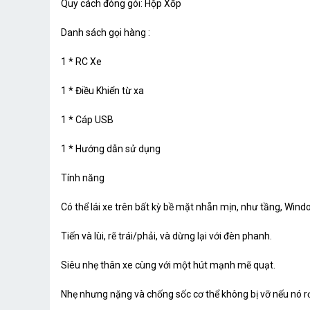
Quy cách đóng gói: Hộp Xốp
Danh sách gọi hàng :
1 * RC Xe
1 * Điều Khiển từ xa
1 * Cáp USB
1 * Hướng dẫn sử dụng
Tính năng
Có thể lái xe trên bất kỳ bề mặt nhẵn mịn, như tầng, Win
Tiến và lùi, rẽ trái/phải, và dừng lại với đèn phanh.
Siêu nhẹ thân xe cùng với một hút mạnh mẽ quạt.
Nhẹ nhưng nặng và chống sốc cơ thể không bị vỡ nếu nó rơ