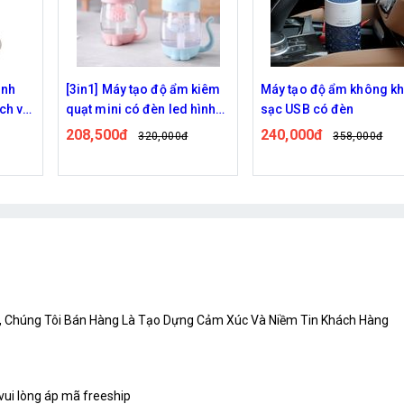
 kiêm
Máy tạo độ ẩm không khí
Máy Tạo Độ Ẩm Không K
hình
sạc USB có đèn
Có Đèn Led Nhiều Màu
ơng
240,000đ
270,000đ
358,000đ
420,000đ
 , Chúng Tôi Bán Hàng Là Tạo Dựng Cảm Xúc Và Niềm Tin Khách Hàng
 vui lòng áp mã freeship