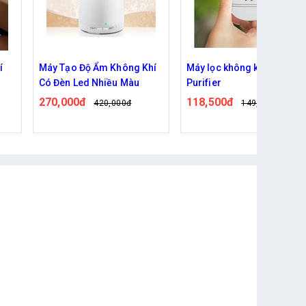
hí
Máy lọc không khí Air
❈Giá Sập Sàn❈ Máy Phun
Purifier
Sương Vân Gỗ Hình Tròn
Khuếch Tán Tinh Dầu Tạo
118,500đ
119,000đ
149,000đ
281,000đ
Đổ Ẩm