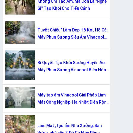
Không Chỉ Tạo Ẩm, Mà Còn Là "Nghệ
Sĩ" Tạo Khói Cho Tiểu Cảnh
Tuyệt Chiêu" Làm Đẹp Hồ Koi, Hồ Cá:
Máy Phun Sương Siêu Âm Vinacool
Tạo Khói Sương Mù Mịt
Bí Quyết Tạo Khói Sương Huyền Ảo:
Máy Phun Sương Vinacool Biến Hòn
Non Bộ Thành Cổ Tích
Máy tạo ẩm Vinacool Giải Pháp Làm
Mát Công Nghiệp, Hạ Nhiệt Diện Rộng
Chưa Từng Có!
Làm Mát , tạo ẩm Nhà Xưởng, Sân
Vườn, nhà yến ? Đã Có Máy Phun