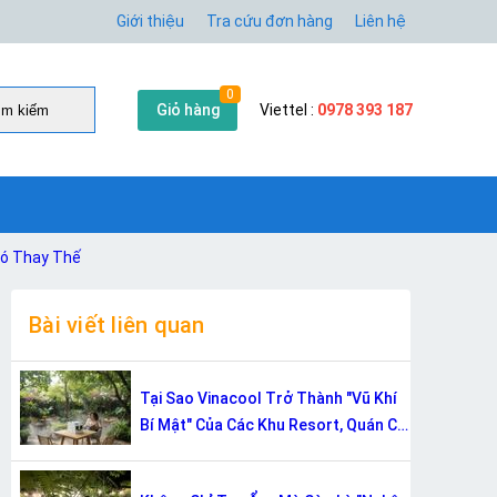
Giới thiệu
Tra cứu đơn hàng
Liên hệ
0
Giỏ hàng
Viettel :
0978 393 187
̀m kiếm
hó Thay Thế
Bài viết liên quan
Tại Sao Vinacool Trở Thành "Vũ Khí
Bí Mật" Của Các Khu Resort, Quán Cà
Phê Sân Vườn?