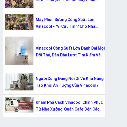
Sương Công Suất Lớn Vinacool!
Máy Phun Sương Công Suất Lớn
Vinacool - "Vị Cứu Tinh" Cho Nhà
Xưởng, Quán Cafe & Sự Kiệni Trời.
Vinacool Công Suất Lớn Đánh Bại Mọi
Đối Thủ, Dẫn Đầu Lượt Tìm Kiếm Về
Giải Pháp Tạo Khói/Ẩm
Người Dùng Đang Nói Gì Về Khả Năng
Tạo Khói Ấn Tượng Của Vinacool?
Khám Phá Cách Vinacool Chinh Phục
Từ Nhà Xưởng, Quán Cafe Đến Các
Sự Kiện Lớn