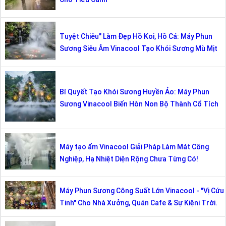
Tuyệt Chiêu" Làm Đẹp Hồ Koi, Hồ Cá: Máy Phun
Sương Siêu Âm Vinacool Tạo Khói Sương Mù Mịt
Bí Quyết Tạo Khói Sương Huyền Ảo: Máy Phun
Sương Vinacool Biến Hòn Non Bộ Thành Cổ Tích
Máy tạo ẩm Vinacool Giải Pháp Làm Mát Công
Nghiệp, Hạ Nhiệt Diện Rộng Chưa Từng Có!
Máy Phun Sương Công Suất Lớn Vinacool - "Vị Cứu
Tinh" Cho Nhà Xưởng, Quán Cafe & Sự Kiệni Trời.