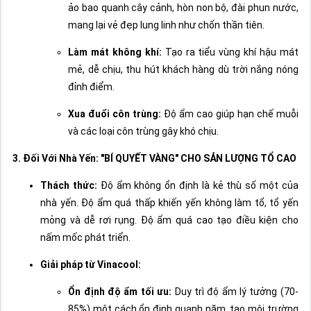
ảo bao quanh cây cảnh, hòn non bộ, đài phun nước,
mang lại vẻ đẹp lung linh như chốn thần tiên.
Làm mát không khí:
Tạo ra tiểu vùng khí hậu mát
mẻ, dễ chịu, thu hút khách hàng dù trời nắng nóng
đỉnh điểm.
Xua đuổi côn trùng:
Độ ẩm cao giúp hạn chế muỗi
và các loại côn trùng gây khó chịu.
3. Đối Với Nhà Yến: "BÍ QUYẾT VÀNG" CHO SẢN LƯỢNG TỔ CAO
Thách thức:
Độ ẩm không ổn định là kẻ thù số một của
nhà yến. Độ ẩm quá thấp khiến yến không làm tổ, tổ yến
mỏng và dễ rơi rụng. Độ ẩm quá cao tạo điều kiện cho
nấm mốc phát triển.
Giải pháp từ Vinacool:
Ổn định độ ẩm tối ưu:
Duy trì độ ẩm lý tưởng (70-
85%) một cách ổn định quanh năm, tạo môi trường