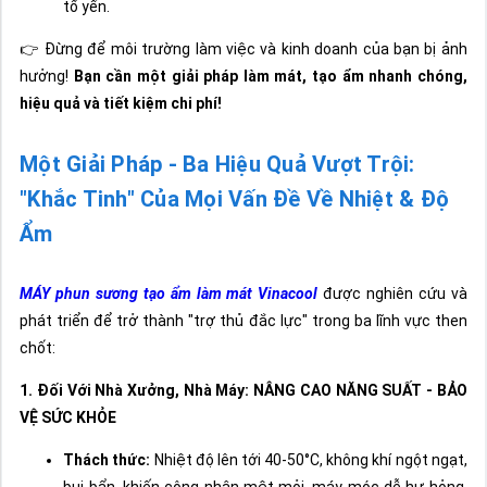
tổ yến.
👉 Đừng để môi trường làm việc và kinh doanh của bạn bị ảnh
hưởng!
Bạn cần một giải pháp làm mát, tạo ẩm nhanh chóng,
hiệu quả và tiết kiệm chi phí!
Một Giải Pháp - Ba Hiệu Quả Vượt Trội:
"Khắc Tinh" Của Mọi Vấn Đề Về Nhiệt & Độ
Ẩm
MÁY phun sương tạo ẩm làm mát Vinacool
được nghiên cứu và
phát triển để trở thành "trợ thủ đắc lực" trong ba lĩnh vực then
chốt:
1. Đối Với Nhà Xưởng, Nhà Máy: NÂNG CAO NĂNG SUẤT - BẢO
VỆ SỨC KHỎE
Thách thức:
Nhiệt độ lên tới 40-50°C, không khí ngột ngạt,
bụi bẩn, khiến công nhân mệt mỏi, máy móc dễ hư hỏng,