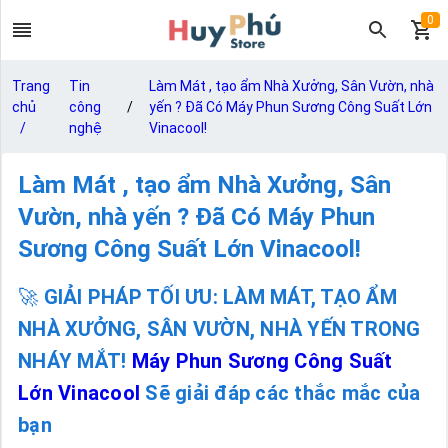
0
Trang
Tin
Làm Mát , tạo ẩm Nhà Xưởng, Sân Vườn, nhà
chủ
công
/
yến ? Đã Có Máy Phun Sương Công Suất Lớn
/
nghệ
Vinacool!
Làm Mát , tạo ẩm Nhà Xưởng, Sân
Vườn, nhà yến ? Đã Có Máy Phun
Sương Công Suất Lớn Vinacool!
🚀
GIẢI PHÁP TỐI ƯU: LÀM MÁT, TẠO ẨM
NHÀ XƯỞNG, SÂN VƯỜN, NHÀ YẾN TRONG
NHÁY MẮT!
Máy Phun Sương Công Suất
Lớn Vinacool
Sẽ giải đáp các thắc mắc của
bạn