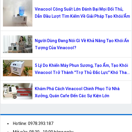
Vinacool Công Suất Lớn Đánh Bại Mọi Đối Thủ,
Dẫn Đầu Lượt Tìm Kiếm Về Giải Pháp Tạo Khói/Ẩm
Người Dùng Đang Nói Gì Về Khả Năng Tạo Khói Ấn
Tượng Của Vinacool?
5 Lý Do Khiến Máy Phun Sương, Tạo Ẩm, Tạo Khói
Vinacool Trở Thành "Trợ Thủ Đắc Lực" Khó Thay
Thế
Khám Phá Cách Vinacool Chinh Phục Từ Nhà
Xưởng, Quán Cafe Đến Các Sự Kiện Lớn
Hotline: 0978.393.187
Mở cửa: 08:30 - 19:00 hàng ngày