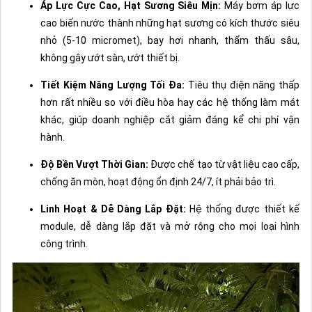
Áp Lực Cực Cao, Hạt Sương Siêu Mịn:
Máy bơm áp lực
cao biến nước thành những hạt sương có kích thước siêu
nhỏ (5-10 micromet), bay hơi nhanh, thẩm thấu sâu,
không gây ướt sàn, ướt thiết bị.
Tiết Kiệm Năng Lượng Tối Đa:
Tiêu thụ điện năng thấp
hơn rất nhiều so với điều hòa hay các hệ thống làm mát
khác, giúp doanh nghiệp cắt giảm đáng kể chi phí vận
hành.
Độ Bền Vượt Thời Gian:
Được chế tạo từ vật liệu cao cấp,
chống ăn mòn, hoạt động ổn định 24/7, ít phải bảo trì.
Linh Hoạt & Dễ Dàng Lắp Đặt:
Hệ thống được thiết kế
module, dễ dàng lắp đặt và mở rộng cho mọi loại hình
công trình.