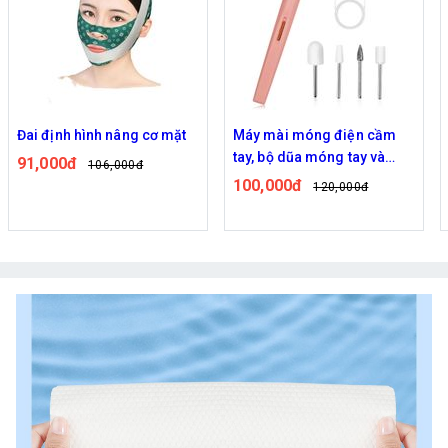
Đai định hình nâng cơ mặt
Máy mài móng điện cầm
tay, bộ dũa móng tay và
91,000đ
106,000đ
chân
100,000đ
120,000đ