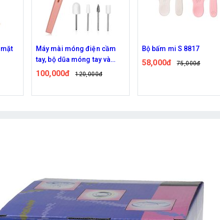
cầm
Bộ bấm mi S 8817
Gương cầm tay hình gấ
và
đáng yêu
58,000đ
75,000đ
42,000đ
49,000đ