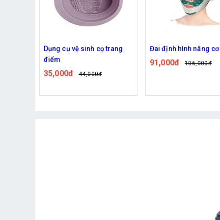
 trang
Đai định hình nâng cơ mặt
Máy mài móng điện 
tay, bộ dũa móng tay 
91,000đ
106,000đ
chân
100,000đ
120,000đ