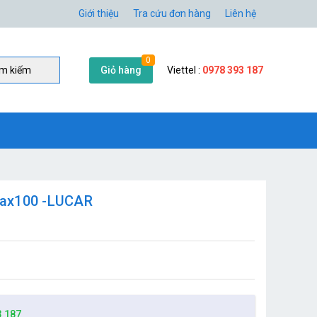
Giới thiệu
Tra cứu đơn hàng
Liên hệ
0
Giỏ hàng
Viettel :
0978 393 187
̀m kiếm
wax100 -LUCAR
3 187