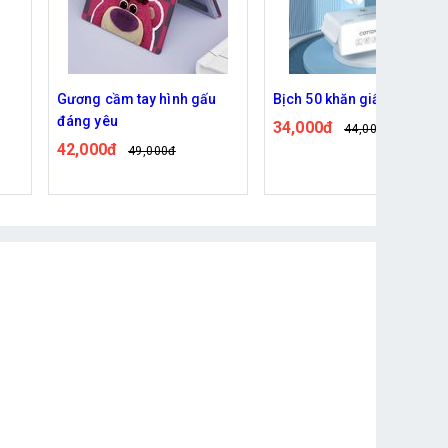
u
Bịch 50 khăn giấy tẩy trang
Set 8 Cọ Trang Điểm Phon
Cách Vintage
34,000đ
44,000đ
30,000đ
36,000đ