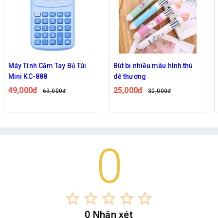
Máy Tính Cầm Tay Bỏ Túi
Bút bi nhiều màu hình thú
Mini KC-888
dễ thương
49,000đ
25,000đ
63,000đ
30,000đ
0
star_border
star_border
star_border
star_border
star_border
0 Nhận xét