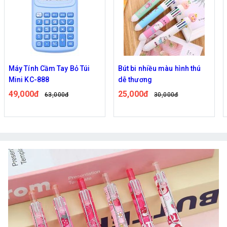
Bút bi nhiều màu hình thú
Túi đựng bút, dụng cụ học
dễ thương
tập kiểu dáng bánh mì dễ
thương
25,000đ
70,000đ
30,000đ
82,000đ