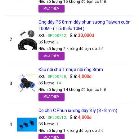
Nếu số lượng 15 không đủ bạn có thể:
MUA THÊM
Ống dây PS 8mm dây phun sương Taiwan cuộn
100M - ( Tối thiểu 10M )
Giá:
30,000đ
SKU:
SP000762,
2
Số lượng:
2
Nếu số lượng 2 không đủ bạn có thể:
MUA THÊM
Đầu nối chữ T nhựa nối ống 8mm
Giá:
4,000đ
SKU:
SP000750,
3
Số lượng:
14
Nếu số lượng 14 không đủ bạn có thể:
MUA THÊM
Co chữ C Phun sương dây 8 ly (8 - 8 mm)
Giá:
4,000đ
SKU:
SP000512,
4
Số lượng:
1
Nếu số lượng 1 không đủ bạn có thể:
MUA THÊM