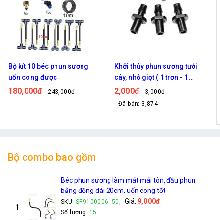
Bộ kít 10 béc phun sương
Khởi thủy phun sương tưới
uốn cong được
cây, nhỏ giọt ( 1 trơn - 1
ngạnh )
180,000đ
2,000đ
243,000đ
3,000đ
Đã bán: 3,874
Bộ combo bao gồm
Béc phun sương làm mát mái tôn, đầu phun
bằng đồng dài 20cm, uốn cong tốt
Giá:
9,000đ
SKU:
SP9100006150,
1
Số lượng:
15