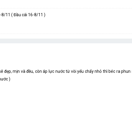
8/11 ( Đầu cái 16-8/11 )
 sẽ đẹp, mịn và đều, còn áp lực nước từ vòi yếu chẩy nhỏ thì béc ra ph
nước )