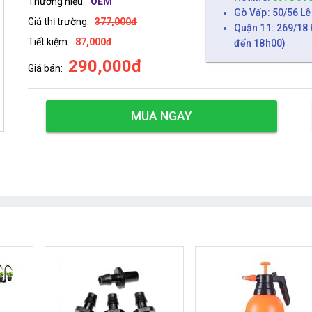
Thương hiệu:
OEM
Gò Vấp: 50/56 Lê
Giá thị trường:
377,000đ
Quận 11: 269/18 
Tiết kiệm:
87,000đ
đến 18h00)
290,000đ
Giá bán:
MUA NGAY