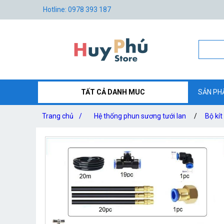
Hotline: 0978 393 187
TẤT CẢ DANH MUC
SẢN PH
Trang chủ
/
Hệ thống phun sương tưới lan
/
Bộ kí