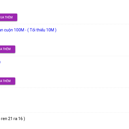
UA THÊM
cuộn 100M - ( Tối thiểu 10M )
A THÊM
)
A THÊM
 ren 21 ra 16 )