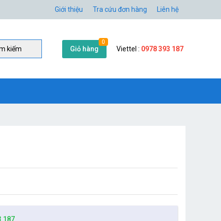
Giới thiệu
Tra cứu đơn hàng
Liên hệ
0
Giỏ hàng
Viettel :
0978 393 187
̀m kiếm
3 187