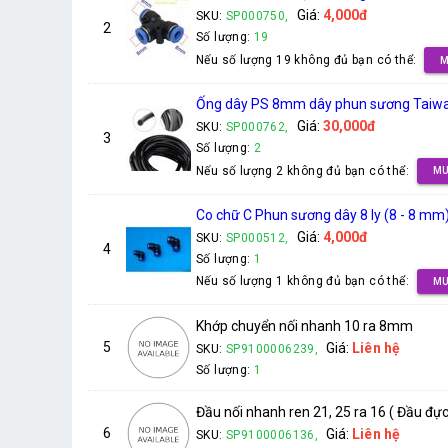
Giá:
4,000đ
SKU:
SP000750,
2
Số lượng:
19
Nếu số lượng 19 không đủ bạn có thể:
M
Ống dây PS 8mm dây phun sương Taiwan 
Giá:
30,000đ
SKU:
SP000762,
3
Số lượng:
2
Nếu số lượng 2 không đủ bạn có thể:
MU
Co chữ C Phun sương dây 8 ly (8 - 8 mm
Giá:
4,000đ
SKU:
SP000512,
4
Số lượng:
1
Nếu số lượng 1 không đủ bạn có thể:
MU
Khớp chuyển nối nhanh 10 ra 8mm
5
Giá:
Liên hệ
SKU:
SP9100006239,
Số lượng:
1
Đầu nối nhanh ren 21, 25 ra 16 ( Đầu đực
6
Giá:
Liên hệ
SKU:
SP9100006136,