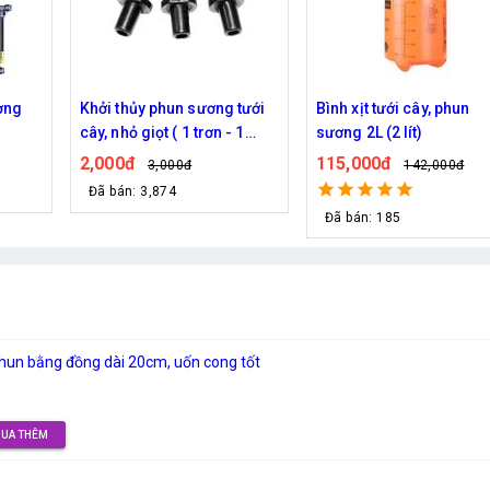
ơng
Khởi thủy phun sương tưới
Bình xịt tưới cây, phun
cây, nhỏ giọt ( 1 trơn - 1
sương 2L (2 lít)
ngạnh )
2,000đ
115,000đ
3,000đ
142,000đ
Đã bán: 3,874
Đã bán: 185
hun bằng đồng dài 20cm, uốn cong tốt
UA THÊM