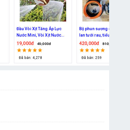
Đầu Vòi Xịt Tăng Áp Lực
Bộ phun sương cho vườn
Nước Mini, Vòi Xịt Nước
lan tưới rau, tiểu cảnh, làm
Tăng Áp Đa Năng Bằng
mát 10 béc phun trọn bộ
19,000đ
420,000đ
45,000đ
810,000đ
Đồng Tưới Cây Rửa Xe Cực
Mạnh K
Đã bán: 4,278
Đã bán: 259