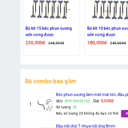
 sương
Bộ kít 15 béc phun sương
Bộ kít 10 béc phun sư
uốn cong được
uốn cong được
230,000đ
180,000đ
0đ
268,000đ
243,000đ
Bộ combo bao gồm
Béc phun sương làm mát mái tôn, đầu p
Giá:
9,000đ
SKU:
SP9100006150,
1
Số lượng:
20
Nếu số lượng 20 không đủ bạn có thể:
M
Đầu nối chữ T nhựa nối ống 8mm