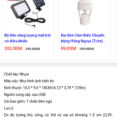
Bộ đèn năng lượng mặt trời
Đui Đèn Cảm Biến Chuyển
có điều khiển
Động Hồng Ngoại (Tròn)
Nối Đui E27
202,000đ
89,000đ
241,000đ
109,000đ
Chất liệu: Nhựa
Màu sắc: Như hình ảnh hiển thị
Kích thước: 10,5 * 9,5 * 18CM (4,13 * 3,74 * 7,09in)
Nguồn cung cấp: sạc USB
Gói bao gồm: 1 chiếc Đèn ngủ
Lưu ý:
Do đo lường thủ công, có thể có sai số khoảng 1-3 cm (0,39-