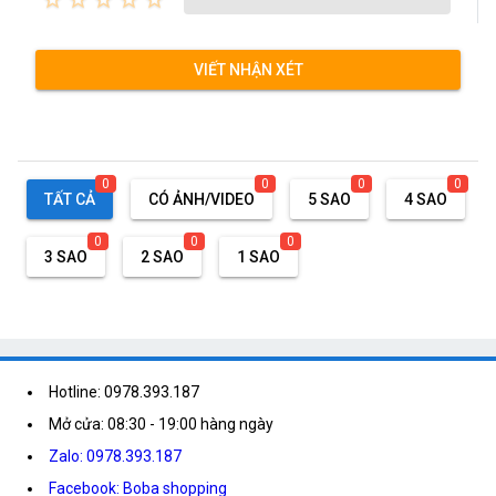
VIẾT NHẬN XÉT
0
0
0
0
TẤT CẢ
CÓ ẢNH/VIDEO
5 SAO
4 SAO
0
0
0
3 SAO
2 SAO
1 SAO
Hotline: 0978.393.187
Mở cửa: 08:30 - 19:00 hàng ngày
Zalo: 0978.393.187
Facebook: Boba shopping