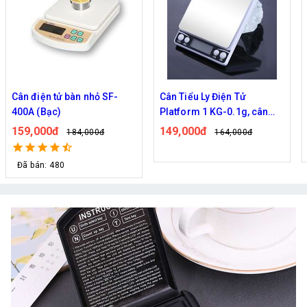
Cân điện tử bàn nhỏ SF-
Cân Tiểu Ly Điện Tử
400A (Bạc)
Platform 1 KG-0.1g, cân
nhà bếp, cân thực phẩm,
159,000đ
149,000đ
184,000đ
164,000đ
cân làm bánh
Đã bán: 480